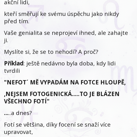
akční lidi,
kteří směřují ke svému úspěchu jako nikdy
před tím.
Vaše genialita se neprojeví ihned, ale zahajte
ji.
Myslíte si, že se to nehodí? A proč?
Příklad
: ještě nedávno byla doba, kdy lidi
tvrdili
"NEFOT´ MĚ VYPADÁM NA FOTCE HLOUPĚ,
,NEJSEM FOTOGENICKÁ…..TO JE BLÁZEN
VŠECHNO FOTÍ"
…
..a dnes?
Fotí se většina, díky focení se snaží více
upravovat,