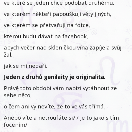
ve které se jeden chce podobat druhému,
ve kterém někteří papouškují věty jiných,
ve kterém se přetvařuji na fotce,
kterou budu dávat na facebook,
abych večer nad skleničkou vína zapíjela svůj
žal,
jak se mi nedaří.
Jeden z druhů genilaity je originalita.
Právě toto období vám nabízí vytáhnout ze
sebe něco,
o čem ani vy nevíte, že to ve vás třímá.
Anebo víte a netroufáte si? / je to jako s tím
focením/