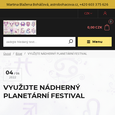
Martina Blažena Boháčová, astrobohacova.cz, +420 603 375 626
CZK
0
0,00 CZK
Menu
Úvod
Blog
VYUŽIJTE NÁDHERNÝ PLANETÁRNÍ FESTIVAL
04
06
2022
VYUŽIJTE NÁDHERNÝ
PLANETÁRNÍ FESTIVAL