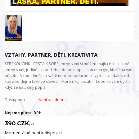
VZTAHY, PARTNER, DĚTI, KREATIVITA
SEBEKOUČINK - CESTA K SOBĚ Jen vy sami si můžete najít cestu k sobě.
Jen vy sami, jediné, co potřebujete pochopit jsou energie, které na vás
působí. V tom dnešním světě není jednoduché se vyznat v událostech,
které se dějí a také ve slovech, které říkají ostatní. Lépe se vám dýchá,
když se na...
celý popis
Dostupnost
Není skladem
Nejsme plátci DPH
390 CZK
/
ks
Momentálně není k dispozici