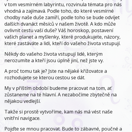
v tom vesmírném labyrintu, rozvinula témata pro nás
vhodná a zajímavá. Podle toho, do které vesmírné
chodby naše duše zamíří, podle toho se bude odvíjet
dalších dvanáct měsíců v našem životě. A kdo může
ovlivnit cestu vaší duše? Váš horoskop, postavení
vašich planet a myšlenky, které produkujete, názory,
které zastáváte a lidi, kteří do vašeho života vstupují.
Někdy do vašeho života vstupují lidé, kterým
nerozumíte a kteří jsou úplně jiní, než jste vy.
A proč tomu tak je? Jste na nějaké křižovatce a
rozhodujete se kterou cestou se dát.
My v příštím období budeme pracovat na tom, ať
zůstaneme na té hlavní. A nezabočíme zbytečně na
nějakou vedlejší.
Takže si prostě vytvoříme, kam nás má vést naše
vnitřní navigace.
Pojďte se mnou pracovat. Bude to zábavné, poučné a