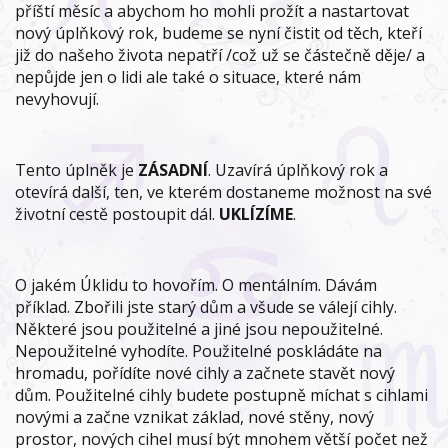
příští měsíc a abychom ho mohli prožít a nastartovat
nový úplňkový rok, budeme se nyní čistit od těch, kteří
již do našeho života nepatří /což už se částečně děje/ a
nepůjde jen o lidi ale také o situace, které nám
nevyhovují.
Tento úplněk je
ZÁSADNÍ
. Uzavírá úplňkový rok a
otevírá další, ten, ve kterém dostaneme možnost na své
životní cestě postoupit dál.
UKLÍZÍME
.
O jakém Úklidu to hovořím. O mentálním. Dávám
příklad. Zbořili jste starý dům a všude se válejí cihly.
Některé jsou použitelné a jiné jsou nepoužitelné.
Nepoužitelné vyhodíte. Použitelné poskládáte na
hromadu, pořídíte nové cihly a začnete stavět nový
dům. Použitelné cihly budete postupně míchat s cihlami
novými a začne vznikat základ, nové stěny, nový
prostor, nových cihel musí být mnohem větší počet než