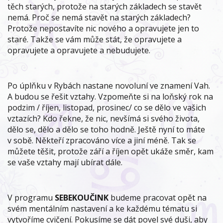
těch starých, protože na starých základech se stavět
nemá. Proč se nemá stavět na starých základech?
Protože nepostavíte nic nového a opravujete jen to
staré. Takže se vám může stát, že opravujete a
opravujete a opravujete a nebudujete.
Po úplňku v Rybách nastane novoluní ve znamení Vah.
A budou se řešit vztahy. Vzpomeňte si na loňský rok na
podzim / říjen, listopad, prosinec/ co se dělo ve vašich
vztazích? Kdo řekne, že nic, nevšímá si svého života,
dělo se, dělo a dělo se toho hodně. Ještě nyní to máte
v sobě. Někteří zpracováno více a jiní méně. Tak se
můžete těšit, protože září a říjen opět ukáže směr, kam
se vaše vztahy mají ubírat dále.
V programu
SEBEKOUČINK
budeme pracovat opět na
svém mentálním nastavení a ke každému tématu si
vytvoříme cvičení. Pokusíme se dát povel své duši, aby