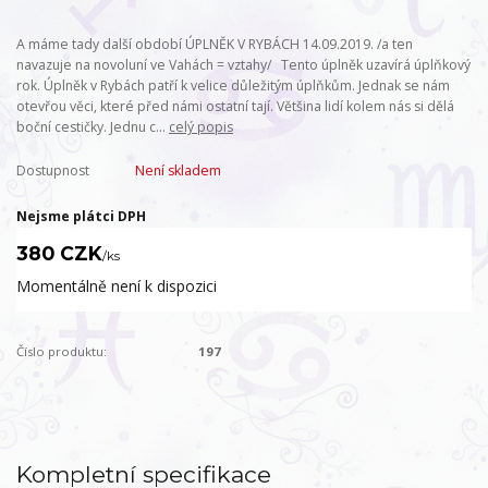
A máme tady další období ÚPLNĚK V RYBÁCH 14.09.2019. /a ten
navazuje na novoluní ve Vahách = vztahy/ Tento úplněk uzavírá úplňkový
rok. Úplněk v Rybách patří k velice důležitým úplňkům. Jednak se nám
otevřou věci, které před námi ostatní tají. Většina lidí kolem nás si dělá
boční cestičky. Jednu c...
celý popis
Dostupnost
Není skladem
Nejsme plátci DPH
380 CZK
/
ks
Momentálně není k dispozici
Číslo produktu:
197
Kompletní specifikace