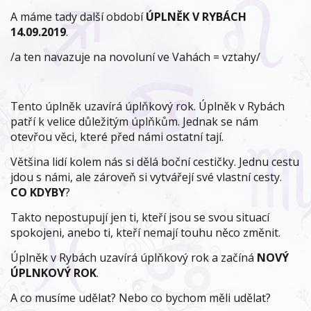
A máme tady další období
ÚPLNĚK V RYBÁCH
14.09.2019
.
/a ten navazuje na novoluní ve Vahách = vztahy/
Tento úplněk uzavírá úplňkový rok. Úplněk v Rybách
patří k velice důležitým úplňkům. Jednak se nám
otevřou věci, které před námi ostatní tají.
Většina lidí kolem nás si dělá boční cestičky. Jednu cestu
jdou s námi, ale zároveň si vytvářejí své vlastní cesty.
CO KDYBY
?
Takto nepostupují jen ti, kteří jsou se svou situací
spokojeni, anebo ti, kteří nemají touhu něco změnit.
Úplněk v Rybách uzavírá úplňkový rok a začíná
NOVÝ
ÚPLNKOVÝ ROK
.
A co musíme udělat? Nebo co bychom měli udělat?