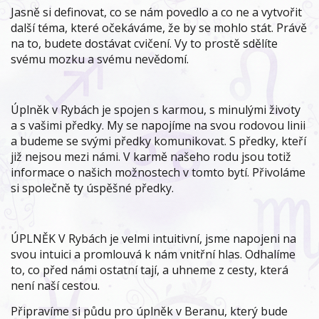
Jasně si definovat, co se nám povedlo a co ne a vytvořit
další téma, které očekáváme, že by se mohlo stát. Právě
na to, budete dostávat cvičení. Vy to prostě sdělíte
svému mozku a svému nevědomí.
Úplněk v Rybách je spojen s karmou, s minulými životy
a s vašimi předky. My se napojíme na svou rodovou linii
a budeme se svými předky komunikovat. S předky, kteří
již nejsou mezi námi. V karmě našeho rodu jsou totiž
informace o našich možnostech v tomto bytí. Přivoláme
si společně ty úspěšné předky.
ÚPLNĚK V Rybách je velmi intuitivní, jsme napojeni na
svou intuici a promlouvá k nám vnitřní hlas. Odhalíme
to, co před námi ostatní tají, a uhneme z cesty, která
není naší cestou.
Připravíme si půdu pro úplněk v Beranu, který bude