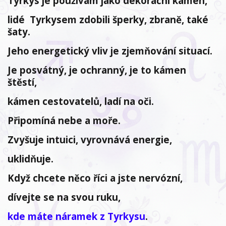
Tyrkys je používám jako dekorační kámen,
lidé Tyrkysem zdobili šperky, zbraně, také
šaty.
Jeho energetický vliv je zjemňování situací.
Je posvátný, je ochranný, je to kámen
štěstí,
kámen cestovatelů, ladí na oči.
Připomíná nebe a moře.
Zvyšuje intuici, vyrovnává energie,
uklidňuje.
Když chcete něco říci a jste nervózní,
dívejte se na svou ruku,
kde máte náramek z Tyrkysu
.