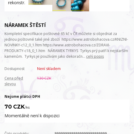
NÁRAMEK ŠTĚSTÍ
Kompletní specifikace poštovné 65 kč v ČR můžete si objednat za
jednou poštovné také jiné zboží https://www.astrobohacova.cz/KNIZNI-
NOVINKY-c12_0_1.htm https://www.astrobohacova.cz/ZDRAVI-
PRODUKTY-c18_0_1.htm NÁRAMEK TYRKYS Tyrkys prý patří k nejstarším
kamenům. Tyrkys je používám jako dekoračn...
celý popis
Dostupnost
Není skladem
Cena před
130 CZK
slevou
Nejsme plátci DPH
70 CZK
/
ks
Momentálně není k dispozici
Číslo produktu:
9999999999999999999999999