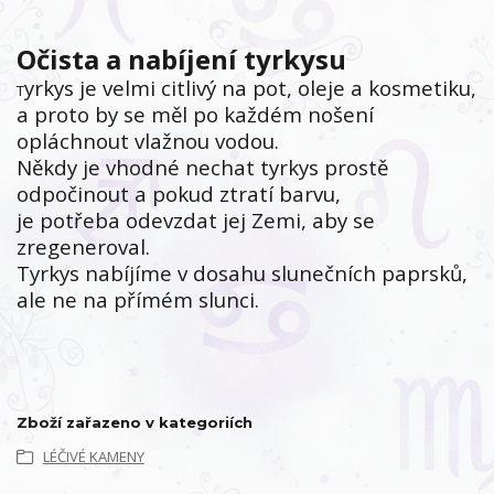
Očista a nabíjení tyrkysu
yrkys je velmi citlivý na pot, oleje a kosmetiku,
T
a proto by se měl po každém nošení
opláchnout vlažnou vodou.
Někdy je vhodné nechat tyrkys prostě
odpočinout a pokud ztratí barvu,
je potřeba odevzdat jej Zemi, aby se
zregeneroval.
Tyrkys nabíjíme v dosahu slunečních paprsků,
ale ne na přímém slunci.
Zboží zařazeno v kategoriích
LÉČIVÉ KAMENY