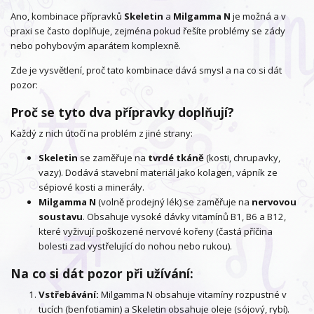
Ano, kombinace přípravků
Skeletin
a
Milgamma N
je možná a v
praxi se často doplňuje, zejména pokud řešíte problémy se zády
nebo pohybovým aparátem komplexně.
Zde je vysvětlení, proč tato kombinace dává smysl a na co si dát
pozor:
Proč se tyto dva přípravky doplňují?
Každý z nich útočí na problém z jiné strany:
Skeletin
se zaměřuje na
tvrdé tkáně
(kosti, chrupavky,
vazy). Dodává stavební materiál jako kolagen, vápník ze
sépiové kosti a minerály.
Milgamma N
(volně prodejný lék) se zaměřuje na
nervovou
soustavu
. Obsahuje vysoké dávky vitamínů B1, B6 a B12,
které vyživují poškozené nervové kořeny (častá příčina
bolesti zad vystřelující do nohou nebo rukou).
Na co si dát pozor při užívání:
Vstřebávání:
Milgamma N obsahuje vitamíny rozpustné v
tucích (benfotiamin) a Skeletin obsahuje oleje (sójový, rybí).