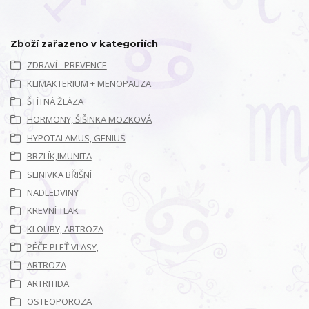
Zboží zařazeno v kategoriích
ZDRAVÍ - PREVENCE
KLIMAKTERIUM + MENOPAUZA
ŠTÍTNÁ ŽLÁZA
HORMONY, ŠIŠINKA MOZKOVÁ
HYPOTALAMUS, GENIUS
BRZLÍK,IMUNITA
SLINIVKA BŘIŠNÍ
NADLEDVINY
KREVNÍ TLAK
KLOUBY, ARTROZA
PÉČE PLEŤ VLASY,
ARTROZA
ARTRITIDA
OSTEOPOROZA