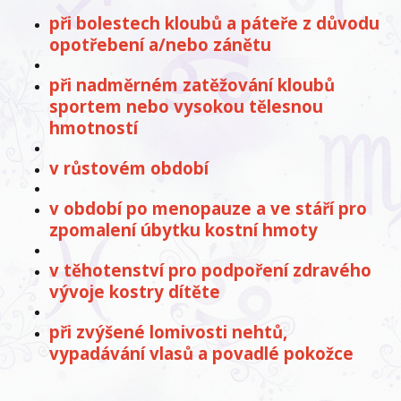
při bolestech kloubů a páteře z důvodu
opotřebení a/nebo zánětu
při nadměrném zatěžování kloubů
sportem nebo vysokou tělesnou
hmotností
v růstovém období
v období po menopauze a ve stáří pro
zpomalení úbytku kostní hmoty
v těhotenství pro podpoření zdravého
vývoje kostry dítěte
při zvýšené lomivosti nehtů,
vypadávání vlasů a povadlé pokožce