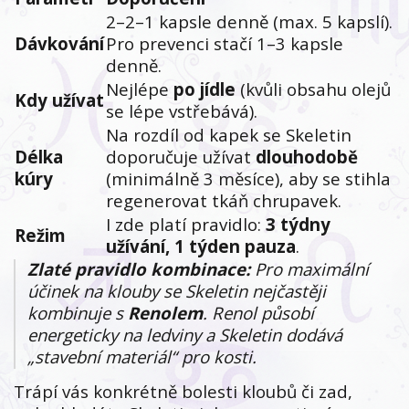
2–2–1 kapsle denně (max. 5 kapslí).
Dávkování
Pro prevenci stačí 1–3 kapsle
denně.
Nejlépe
po jídle
(kvůli obsahu olejů
Kdy užívat
se lépe vstřebává).
Na rozdíl od kapek se Skeletin
Délka
doporučuje užívat
dlouhodobě
kúry
(minimálně 3 měsíce), aby se stihla
regenerovat tkáň chrupavek.
I zde platí pravidlo:
3 týdny
Režim
užívání, 1 týden pauza
.
Zlaté pravidlo kombinace:
Pro maximální
účinek na klouby se Skeletin nejčastěji
kombinuje s
Renolem
. Renol působí
energeticky na ledviny a Skeletin dodává
„stavební materiál“ pro kosti.
Trápí vás konkrétně bolesti kloubů či zad,