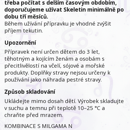
třeba počítat s delším časovým obdobím,
doporučujeme užívat Skeletin minimálně po
dobu tří měsíců.
Během užívání přípravku je vhodné zvýšit
příjem tekutin.
Upozornění
Přípravek není určen dětem do 3 let,
těhotným a kojícím ženám a osobám s
přecitlivělostí na včelí, sójové a mořské
produkty. Doplňky stravy nejsou určeny k
používání jako náhrada pestré stravy.
Způsob skladování
Ukládejte mimo dosah dětí. Výrobek skladujte
v suchu a temnu při teplotě 10–25 °C a
chraňte před mrazem.
KOMBINACE S MILGAMA N