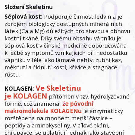
Složení Skeletinu
Sépiová kost:
Podporuje činnost ledvin a je
zdrojem biologicky dostupných minerálních
látek (Ca a Mg) důležitých pro stavbu a obnovu
kostní tkáně. Díky svému obsahu vápníku je
sépiová kost v čínské medicíně doporučována
k léčbě symptomů vznikajících při nedostatku
vápníku v těle jako lámavé nehty, zubní kaz,
měknutí a řídnutí kostí, křivice a stagnace
růstu.
Ve Skeletinu
KOLAGEN:
je KOLAGEN
přítomen v tzv. hydrolyzované
formě, což znamená,
že původní
makromolekula KOLAGENu
je enzymaticky
rozštěpena na mnohem menší částice –
peptidy a aminokyseliny. V cílové tkáni,
chrupavce, se uplatňují jednak jako stavební