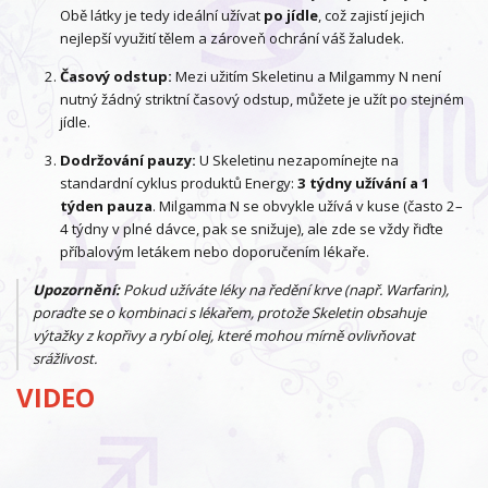
Obě látky je tedy ideální užívat
po jídle
, což zajistí jejich
nejlepší využití tělem a zároveň ochrání váš žaludek.
Časový odstup:
Mezi užitím Skeletinu a Milgammy N není
nutný žádný striktní časový odstup, můžete je užít po stejném
jídle.
Dodržování pauzy:
U Skeletinu nezapomínejte na
standardní cyklus produktů Energy:
3 týdny užívání a 1
týden pauza
. Milgamma N se obvykle užívá v kuse (často 2–
4 týdny v plné dávce, pak se snižuje), ale zde se vždy řiďte
příbalovým letákem nebo doporučením lékaře.
Upozornění:
Pokud užíváte léky na ředění krve (např. Warfarin),
poraďte se o kombinaci s lékařem, protože Skeletin obsahuje
výtažky z kopřivy a rybí olej, které mohou mírně ovlivňovat
srážlivost.
VIDEO