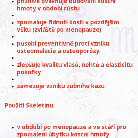
příznivě ovlivňuje budování kostní
hmoty v období růstu
zpomaluje řídnutí kostí v pozdějším
věku (zvláště po menopauze)
působí preventivně proti vzniku
osteomalacie a osteoporózy
zlepšuje kvalitu vlasů, nehtů a elasticitu
pokožky
zamezuje vzniku zubního kazu
Použití Skeletinu
v období po menopauze a ve stáří pro
zpomalení úbytku kostní hmoty