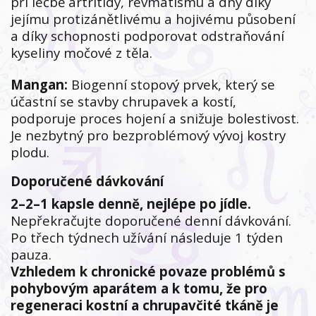
při léčbě artritidy, revmatismu a dny díky
jejímu protizánětlivému a hojivému působení
a díky schopnosti podporovat odstraňování
kyseliny močové z těla.
Mangan:
Biogenní stopový prvek, který se
účastní se stavby chrupavek a kostí,
podporuje proces hojení a snižuje bolestivost.
Je nezbytný pro bezproblémový vývoj kostry
plodu.
Doporučené dávkování
2–2–1 kapsle denně, nejlépe po jídle.
Nepřekračujte doporučené denní dávkování.
Po třech týdnech užívání následuje 1 týden
pauza.
Vzhledem k chronické povaze problémů s
pohybovým aparátem a k tomu, že pro
regeneraci kostní a chrupavčité tkáně je