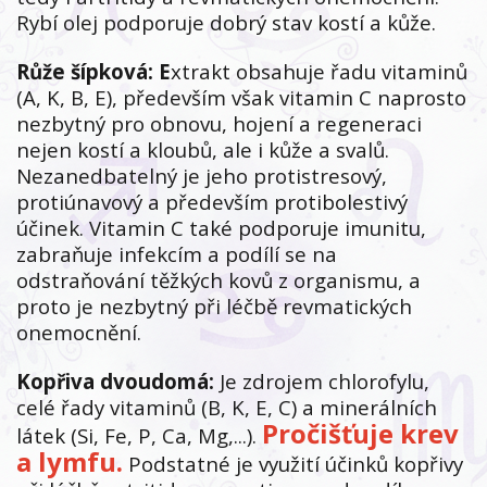
Rybí olej podporuje dobrý stav kostí a kůže.
Růže šípková: E
xtrakt obsahuje řadu vitaminů
(A, K, B, E), především však vitamin C naprosto
nezbytný pro obnovu, hojení a regeneraci
nejen kostí a kloubů, ale i kůže a svalů.
Nezanedbatelný je jeho protistresový,
protiúnavový a především protibolestivý
účinek. Vitamin C také podporuje imunitu,
zabraňuje infekcím a podílí se na
odstraňování těžkých kovů z organismu, a
proto je nezbytný při léčbě revmatických
onemocnění.
Kopřiva dvoudomá:
Je zdrojem chlorofylu,
celé řady vitaminů (B, K, E, C) a minerálních
Pročišťuje krev
látek (Si, Fe, P, Ca, Mg,...).
a lymfu.
Podstatné je využití účinků kopřivy