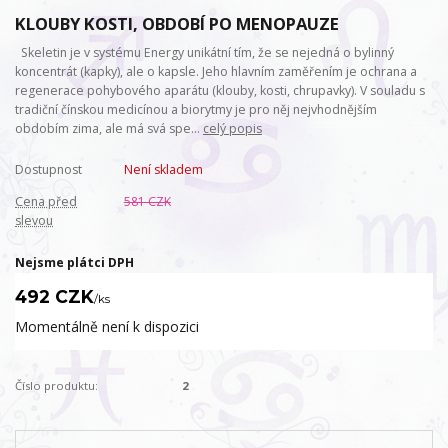
KLOUBY KOSTI, OBDOBÍ PO MENOPAUZE
Skeletin je v systému Energy unikátní tím, že se nejedná o bylinný
koncentrát (kapky), ale o kapsle. Jeho hlavním zaměřením je ochrana a
regenerace pohybového aparátu (klouby, kosti, chrupavky). V souladu s
tradiční čínskou medicínou a biorytmy je pro něj nejvhodnějším
obdobím zima, ale má svá spe...
celý popis
Dostupnost
Není skladem
Cena před
581 CZK
slevou
Nejsme plátci DPH
492 CZK
/
ks
Momentálně není k dispozici
Číslo produktu:
2