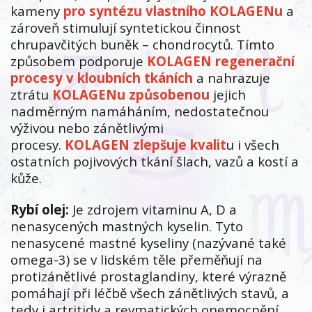
kameny
pro syntézu vlastního KOLAGENu
a
zároveň stimulují syntetickou činnost
chrupavčitých buněk – chondrocytů. Tímto
způsobem podporuje
KOLAGEN regenerační
procesy v kloubních tkáních
a nahrazuje
ztrátu
KOLAGENu způsobenou
jejich
nadměrným namáháním, nedostatečnou
výživou nebo zánětlivými
procesy.
KOLAGEN zlepšuje kvalit
u i všech
ostatních pojivových tkání šlach, vazů a kostí a
kůže.
Rybí olej:
Je zdrojem vitaminu A, D a
nenasycených mastných kyselin. Tyto
nenasycené mastné kyseliny (nazývané také
omega-3) se v lidském těle přeměňují na
protizánětlivé prostaglandiny, které výrazně
pomáhají při léčbě všech zánětlivých stavů, a
tedy i artritidy a revmatických onemocnění.