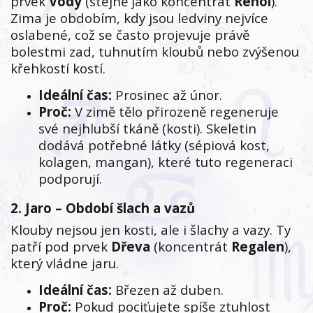
prvek
Vody
(stejně jako koncentrát
Renol
).
Zima je obdobím, kdy jsou ledviny nejvíce
oslabené, což se často projevuje právě
bolestmi zad, tuhnutím kloubů nebo zvýšenou
křehkostí kostí.
Ideální čas:
Prosinec až únor.
Proč:
V zimě tělo přirozeně regeneruje
své nejhlubší tkáně (kosti). Skeletin
dodává potřebné látky (sépiová kost,
kolagen, mangan), které tuto regeneraci
podporují.
2. Jaro – Období šlach a vazů
Klouby nejsou jen kosti, ale i šlachy a vazy. Ty
patří pod prvek
Dřeva
(koncentrát
Regalen
),
který vládne jaru.
Ideální čas:
Březen až duben.
Proč:
Pokud pociťujete spíše ztuhlost