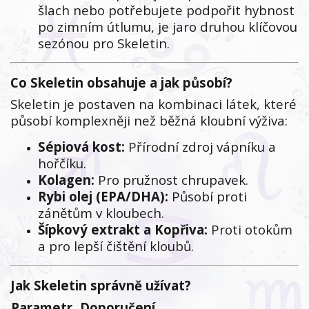
šlach nebo potřebujete podpořit hybnost
po zimním útlumu, je jaro druhou klíčovou
sezónou pro Skeletin.
Co Skeletin obsahuje a jak působí?
Skeletin je postaven na kombinaci látek, které
působí komplexněji než běžná kloubní výživa:
Sépiová kost:
Přírodní zdroj vápníku a
hořčíku.
Kolagen:
Pro pružnost chrupavek.
Rybi olej (EPA/DHA):
Působí proti
zánětům v kloubech.
Šípkový extrakt a Kopřiva:
Proti otokům
a pro lepší čištění kloubů.
Jak Skeletin správně užívat?
Parametr
Doporučení