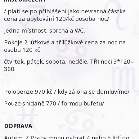
/ platí se po přihlášení jako nevratná částka
cena za ubytování 120/kč oosoba noc/
Jedna místnost, sprcha a WC.
Pokoje 2 lůžkové a třílůžkové cena za noc na
osobu 120 kč
čtvrtek, pátek, sobota, neděle. TŘI noci 3*120=
360
Polopenze 970 kč / kdy záloha se domluvíme/
Pouze snídaně 770 / formou bufetu/
DOPRAVA
Autem. Z Prahy mohu nabrat 4 nebo 5 lidí do