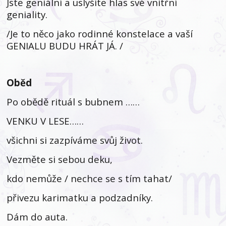
Jste geniální a uslyšíte hlas své vnitřní
geniality.
/Je to něco jako rodinné konstelace a vaší
GENIALU BUDU HRÁT JÁ. /
Oběd
Po obědě rituál s bubnem ……
VENKU V LESE……
všichni si zazpíváme svůj život.
Vezměte si sebou deku,
kdo nemůže / nechce se s tím tahat/
přivezu karimatku a podzadníky.
Dám do auta.