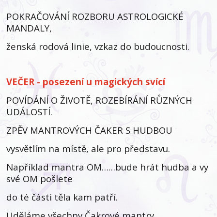
POKRAČOVÁNÍ ROZBORU ASTROLOGICKÉ
MANDALY,
ženská rodová linie, vzkaz do budoucnosti.
VEČER - posezení u magických svící
POVÍDÁNÍ O ŽIVOTĚ, ROZEBÍRÁNÍ RŮZNÝCH
UDÁLOSTÍ.
ZPĚV MANTROVÝCH ČAKER S HUDBOU
vysvětlím na místě, ale pro představu.
Například mantra OM……bude hrát hudba a vy
své OM pošlete
do té části těla kam patří.
Uděláme všechny Čakrové mantry