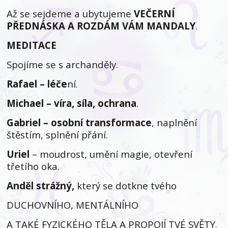
Až se sejdeme a ubytujeme
VEČERNÍ
PŘEDNÁSKA A ROZDÁM VÁM MANDALY
.
MEDITACE
Spojíme se s archanděly.
Rafael – léče
ní.
Michael – víra, síla, ochrana
.
Gabriel – osobní transformace
, naplnění
štěstím, splnění přání.
Uriel
– moudrost, umění magie, otevření
třetího oka.
Anděl strážný,
který se dotkne tvého
DUCHOVNÍHO, MENTÁLNÍHO
A TAKÉ FYZICKÉHO TĚLA A PROPOJÍ TVÉ SVĚTY.