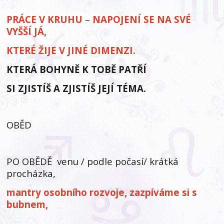
PRÁCE V KRUHU
–
NAPOJENÍ SE NA SVÉ
VYŠŠÍ JÁ,
KTERÉ ŽIJE V JINÉ DIMENZI.
KTERÁ BOHYNĚ K TOBĚ PATŘÍ
SI ZJISTÍŠ A ZJISTÍŠ JEJÍ TÉMA.
OBĚD
PO OBĚDĚ venu / podle počasí/ krátká
procházka,
mantry osobního rozvoje, zazpíváme si s
bubnem,