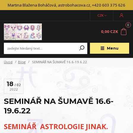
Martina Blažena Boháčová, astrobohacova.cz, +420 603 375 626
CZK
0
0,00 CZK
Menu
Úvod
Blog
SEMINÁŘ NA ŠUMAVĚ 16.6-19.6.22
18
02
2022
SEMINÁŘ NA ŠUMAVĚ 16.6-
19.6.22
SEMINÁŘ ASTROLOGIE JINAK.