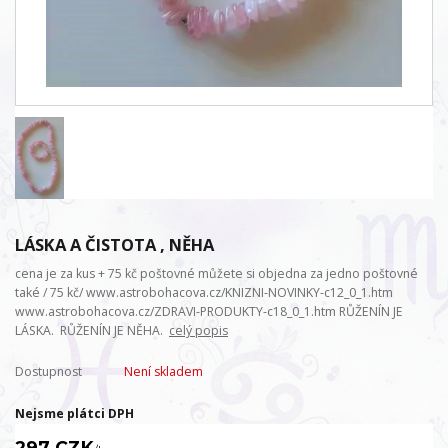
LÁSKA A ČISTOTA , NĚHA
cena je za kus + 75 kč poštovné můžete si objedna za jedno poštovné
také / 75 kč/ www.astrobohacova.cz/KNIZNI-NOVINKY-c12_0_1.htm
www.astrobohacova.cz/ZDRAVI-PRODUKTY-c18_0_1.htm RŮŽENÍN JE
LÁSKA. RŮŽENÍN JE NĚHA.
celý popis
Dostupnost
Není skladem
Nejsme plátci DPH
297 CZK