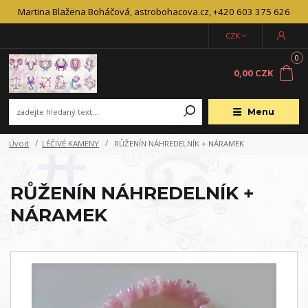
Martina Blažena Boháčová, astrobohacova.cz, +420 603 375 626
CZK
0
0,00 CZK
Menu
Úvod
LÉČIVÉ KAMENY
RŮŽENÍN NÁHREDELNÍK + NÁRAMEK
RŮŽENÍN NÁHREDELNÍK +
NÁRAMEK