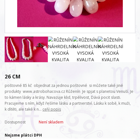
26 CM
poštovné 85 kč objednat za jednou poštovné si můžete také jiné
produkty www.astrobohacova.cz Růženín Je spjat s planetou Venuší. Je
to kámen lásky a krásy. Navazuje klid, trpělivost, Dává pocit slasti.
Pracujeme s ním, když řešíme lásku a partnerství. Lásku k sobě, k muži,
k dítěti, ale také k n...
celý popis
Dostupnost
Není skladem
Nejsme plátci DPH