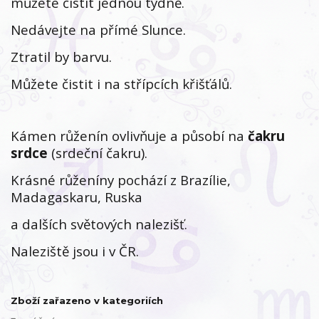
můžete čistit jednou týdně.
Nedávejte na přímé Slunce.
Ztratil by barvu.
Můžete čistit i na střípcích křišťálů.
Kámen růženín ovlivňuje a působí na
čakru
srdce
(srdeční čakru).
Krásné růženíny pochází z Brazílie,
Madagaskaru, Ruska
a dalších světových nalezišť.
Naleziště jsou i v ČR.
Zboží zařazeno v kategoriích