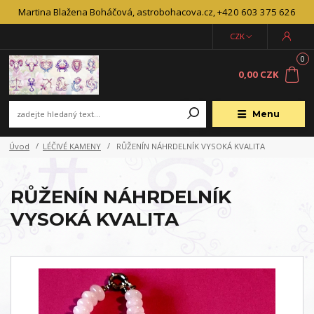
Martina Blažena Boháčová, astrobohacova.cz, +420 603 375 626
CZK
0
0,00 CZK
Menu
Úvod
LÉČIVÉ KAMENY
RŮŽENÍN NÁHRDELNÍK VYSOKÁ KVALITA
RŮŽENÍN NÁHRDELNÍK
VYSOKÁ KVALITA