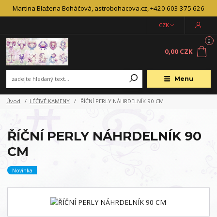
Martina Blažena Boháčová, astrobohacova.cz, +420 603 375 626
CZK
0
0,00 CZK
Menu
Úvod
LÉČIVÉ KAMENY
ŘÍČNÍ PERLY NÁHRDELNÍK 90 CM
ŘÍČNÍ PERLY NÁHRDELNÍK 90
CM
Novinka