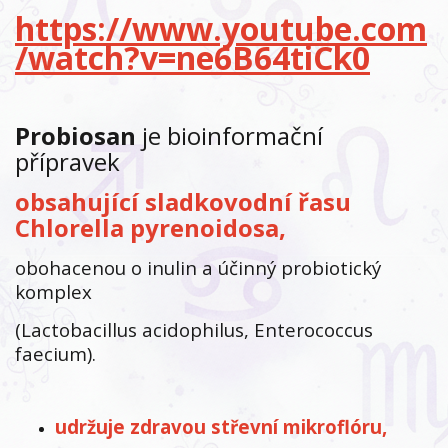
https://www.youtube.com
/watch?v=ne6B64tiCk0
Probiosan
je bioinformační
přípravek
obsahující sladkovodní řasu
Chlorella pyrenoidosa,
obohacenou o inulin a účinný probiotický
komplex
(Lactobacillus acidophilus, Enterococcus
faecium).
udržuje zdravou střevní mikroflóru,