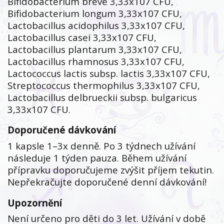
Bifidobacterium breve 3,33x107 CFU,
Bifidobacterium longum 3,33x107 CFU,
Lactobacillus acidophilus 3,33x107 CFU,
Lactobacillus casei 3,33x107 CFU,
Lactobacillus plantarum 3,33x107 CFU,
Lactobacillus rhamnosus 3,33x107 CFU,
Lactococcus lactis subsp. lactis 3,33x107 CFU,
Streptococcus thermophilus 3,33x107 CFU,
Lactobacillus delbrueckii subsp. bulgaricus
3,33x107 CFU.
Doporučené dávkování
1 kapsle 1–3x denně. Po 3 týdnech užívání
následuje 1 týden pauza. Během užívání
přípravku doporučujeme zvýšit příjem tekutin.
Nepřekračujte doporučené denní dávkování!
Upozornění
Není určeno pro děti do 3 let. Užívání v době