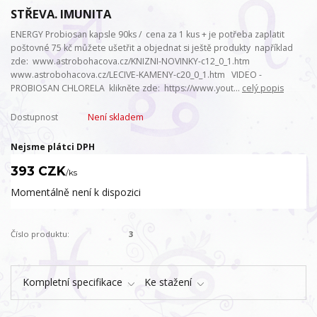
STŘEVA. IMUNITA
ENERGY Probiosan kapsle 90ks / cena za 1 kus + je potřeba zaplatit
poštovné 75 kč můžete ušetřit a objednat si ještě produkty například
zde: www.astrobohacova.cz/KNIZNI-NOVINKY-c12_0_1.htm
www.astrobohacova.cz/LECIVE-KAMENY-c20_0_1.htm VIDEO -
PROBIOSAN CHLORELA klikněte zde: https://www.yout...
celý popis
Dostupnost
Není skladem
Nejsme plátci DPH
393 CZK
/
ks
Momentálně není k dispozici
Číslo produktu:
3
Kompletní specifikace
Ke stažení