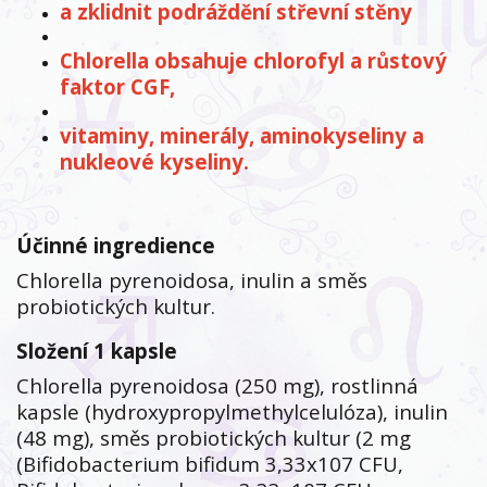
a zklidnit podráždění střevní stěny
Chlorella obsahuje chlorofyl a růstový
faktor CGF,
vitaminy, minerály, aminokyseliny a
nukleové kyseliny.
Účinné ingredience
Chlorella pyrenoidosa, inulin a směs
probiotických kultur.
Složení 1 kapsle
Chlorella pyrenoidosa (250 mg), rostlinná
kapsle (hydroxypropylmethylcelulóza), inulin
(48 mg), směs probiotických kultur (2 mg
(Bifidobacterium bifidum 3,33x107 CFU,