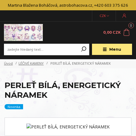
Martina Blažena Boháčová, astrobohacova.cz, +420 603 375 626
CZK
0
0,00 CZK
Menu
Úvod
LÉČIVÉ KAMENY
PERLEŤ BÍLÁ, ENERGETICKÝ NÁRAMEK
PERLEŤ BÍLÁ, ENERGETICKÝ
NÁRAMEK
Novinka