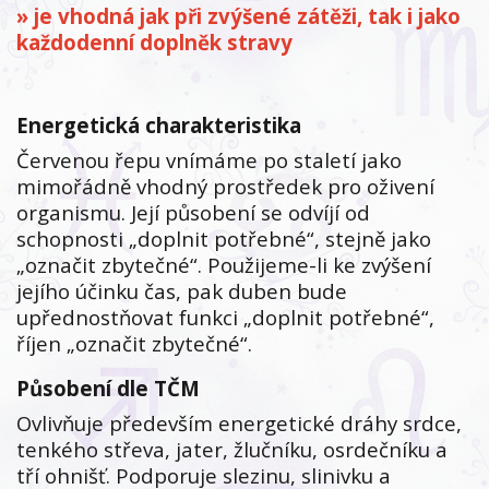
» je vhodná jak při zvýšené zátěži, tak i jako
každodenní doplněk stravy
Energetická charakteristika
Červenou řepu vnímáme po staletí jako
mimořádně vhodný prostředek pro oživení
organismu. Její působení se odvíjí od
schopnosti „doplnit potřebné“, stejně jako
„označit zbytečné“. Použijeme-li ke zvýšení
jejího účinku čas, pak duben bude
upřednostňovat funkci „doplnit potřebné“,
říjen „označit zbytečné“.
Působení dle TČM
Ovlivňuje především energetické dráhy srdce,
tenkého střeva, jater, žlučníku, osrdečníku a
tří ohnišť. Podporuje slezinu, slinivku a