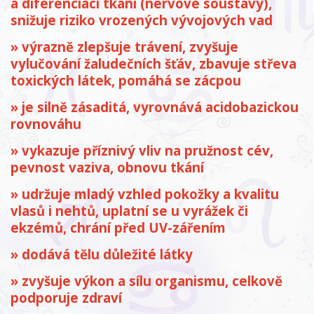
a diferenciaci tkání (nervové soustavy),
snižuje riziko vrozených vývojových vad
» výrazně zlepšuje trávení, zvyšuje
vylučování žaludečních šťáv, zbavuje střeva
toxických látek, pomáhá se zácpou
» je silně zásaditá, vyrovnává acidobazickou
rovnováhu
» vykazuje příznivý vliv na pružnost cév,
pevnost vaziva, obnovu tkání
» udržuje mladý vzhled pokožky a kvalitu
vlasů i nehtů, uplatní se u vyrážek či
ekzémů, chrání před UV-zářením
» dodává tělu důležité látky
» zvyšuje výkon a sílu organismu, celkově
podporuje zdraví