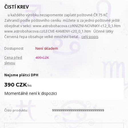
ČISTÍ KREV
u každého výrobku nezapomente zaplatit poštovné ČR 75 KČ
Zahraničí podle poštovního ceníku můžete si za jedno poštovné ještě
obejdnat v sekci www.astrobohacova.cz/KNIZNI-NOVINKY-c12_0_1.htm
www.astrobohacova.cz/LECIVE-KAMENY-c20_0_1.htm Účinné látky
Červená řepa obsahuje velké množství betal...
celý popis
Dostupnost
Není skladem
Cena před
499 CZK
slevou
Nejsme plátci DPH
390 CZK
/
ks
Momentálně není k dispozici
Číslo produktu:
99999999999999999999999999