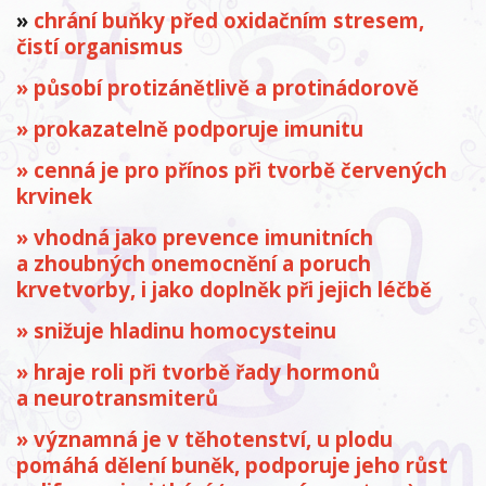
»
chrání buňky před oxidačním stresem,
čistí organismus
» působí protizánětlivě a protinádorově
» prokazatelně podporuje imunitu
» cenná je pro přínos při tvorbě červených
krvinek
» vhodná jako prevence imunitních
a zhoubných onemocnění a poruch
krvetvorby, i jako doplněk při jejich léčbě
» snižuje hladinu homocysteinu
» hraje roli při tvorbě řady hormonů
a neurotransmiterů
» významná je v těhotenství, u plodu
pomáhá dělení buněk, podporuje jeho růst