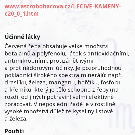
www.astrobohacova.cz/LECIVE-KAMENY-
c20_0_1.htm
Účinné látky
Červená řepa obsahuje velké množství
betalainů a polyfenolů, látek s antioxidačními,
antimikrobními, protizánětlivými
a protinádorovými účinky. Je pozoruhodnou
pokladnicí širokého spektra minerálů: např.
draslíku, železa, manganu, hořčíku, fosforu
a křemíku, který je tělo schopno z řepy (na
rozdíl od jiných potravin) velmi efektivně
zpracovat. V neposlední řadě je v rostlině
vysoké množství důležité kyseliny listové
a železa.
Použití