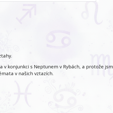
ztahy.
na v konjunkci s Neptunem v Rybách, a protože js
émata v našich vztazích.