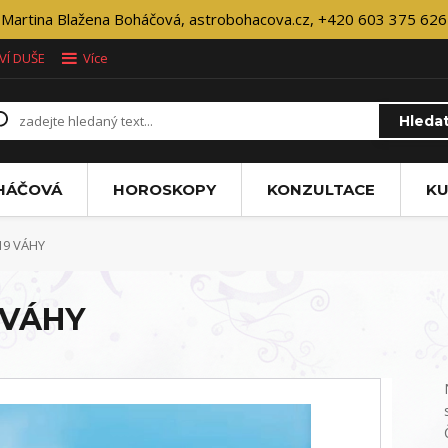
Martina Blažena Boháčová, astrobohacova.cz, +420 603 375 626
VÍ DUŠE
Více
Hleda
OHÁČOVÁ
HOROSKOPY
KONZULTACE
KU
19 VÁHY
9 VÁHY