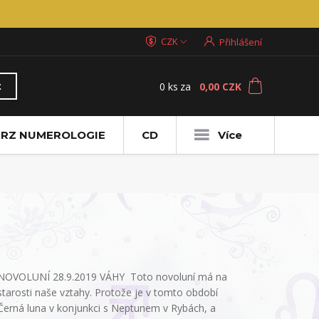
CZK
Přihlášení
0
ks
za
0,00 CZK
t
RZ NUMEROLOGIE
CD
Více
NOVOLUNÍ 28.9.2019 VÁHY Toto novoluní má na
starosti naše vztahy. Protože je v tomto období
Černá luna v konjunkci s Neptunem v Rybách, a