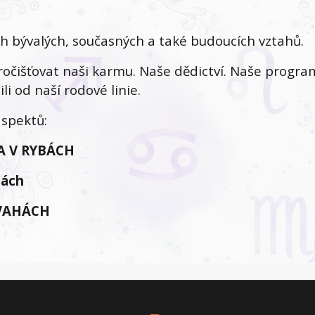
ch bývalých, současných a také budoucích vztahů.
očišťovat naši karmu. Naše dědictví. Naše progra
i od naší rodové linie.
spektů:
 V RYBÁCH
ách
VAHÁCH