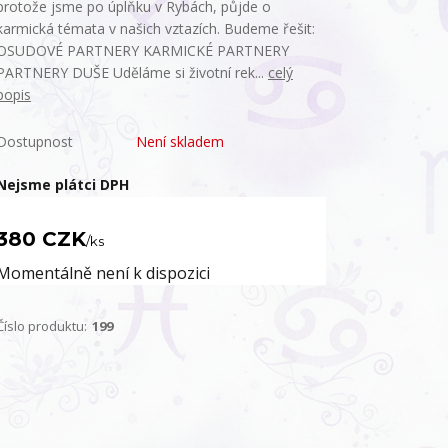
protože jsme po úplňku v Rybách, půjde o
karmická témata v našich vztazích. Budeme řešit:
OSUDOVÉ PARTNERY KARMICKÉ PARTNERY
PARTNERY DUŠE Uděláme si životní rek...
celý
popis
Dostupnost
Není skladem
Nejsme plátci DPH
380 CZK
/
ks
Momentálně není k dispozici
Číslo produktu:
199