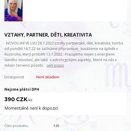
VZTAHY, PARTNER, DĚTI, KREATIVITA
NOVOLUNÍ VE LVU 28.7.2022 vztahy partnerské, děti, kreativita, tvorba
od pondělí 18.7.22 se začínáme připravovat, navážeme na úplněk v
Kozorohu, který proběhl 13.7.2022. Pracujeme nejen s energiemi
daného novoluní, ale také s astrologickými aspekty, které ná nás v
měsíci červenci působí.
celý popis
Dostupnost
Není skladem
Nejsme plátci DPH
390 CZK
/
ks
Momentálně není k dispozici
Číslo produktu:
125