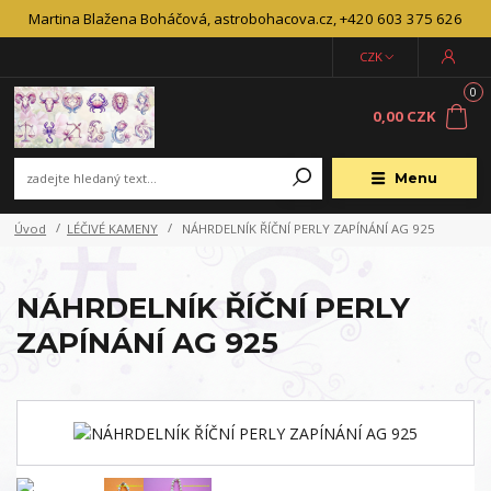
Martina Blažena Boháčová, astrobohacova.cz, +420 603 375 626
CZK
0
0,00 CZK
Menu
Úvod
LÉČIVÉ KAMENY
NÁHRDELNÍK ŘÍČNÍ PERLY ZAPÍNÁNÍ AG 925
NÁHRDELNÍK ŘÍČNÍ PERLY
ZAPÍNÁNÍ AG 925