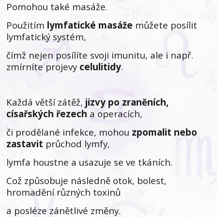
Pomohou také masáže.
Použitím
lymfatické masáže
můžete posílit
lymfatický systém,
čímž nejen posílíte svoji imunitu, ale i např.
zmírníte projevy
celulitidy
.
Každá větší zátěž,
jizvy po zraněních,
císařských řezech
a operacích,
či prodělané infekce, mohou
zpomalit nebo
zastavit
průchod lymfy,
lymfa houstne a usazuje se ve tkáních.
Což způsobuje následně otok, bolest,
hromadění různých toxinů
a posléze zánětlivé změny.