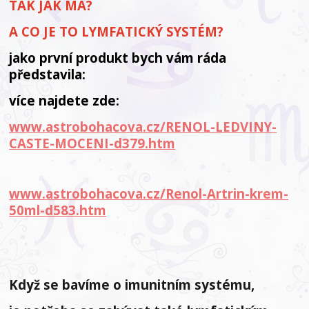
TAK JAK MÁ?
A CO JE TO LYMFATICKÝ SYSTÉM?
jako první produkt bych vám ráda
představila:
více najdete zde:
www.astrobohacova.cz/RENOL-LEDVINY-
CASTE-MOCENI-d379.htm
www.astrobohacova.cz/Renol-Artrin-krem-
50ml-d583.htm
Když se bavíme o imunitním systému,