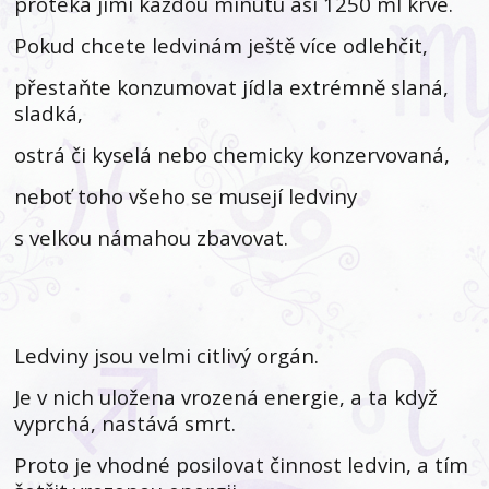
protéká jimi každou minutu asi 1250 ml krve.
Pokud chcete ledvinám ještě více odlehčit,
přestaňte konzumovat jídla extrémně slaná,
sladká,
ostrá či kyselá nebo chemicky konzervovaná,
neboť toho všeho se musejí ledviny
s velkou námahou zbavovat.
Ledviny jsou velmi citlivý orgán.
Je v nich uložena vrozená energie, a ta když
vyprchá, nastává smrt.
Proto je vhodné posilovat činnost ledvin, a tím