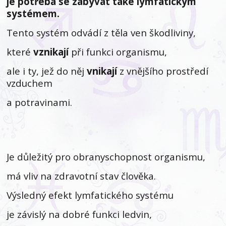
je potřeba se zabývat také lymfatickým
systémem.
Tento systém odvádí z těla ven škodliviny,
které
vznikají
při funkci organismu,
ale i ty, jež do něj
vnikají
z vnějšího prostředí
vzduchem
a potravinami.
Je důležitý pro obranyschopnost organismu,
má vliv na zdravotní stav člověka.
Výsledný efekt lymfatického systému
je závislý na dobré funkci ledvin,