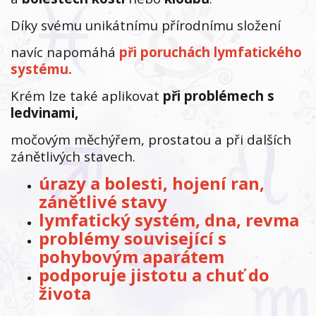
Díky svému unikátnímu přírodnímu složení
navíc napomáhá
při poruchách lymfatického
systému.
Krém lze také aplikovat
při problémech s
ledvinami,
močovým měchýřem, prostatou a při dalších
zánětlivých stavech.
úrazy a bolesti, hojení ran,
zánětlivé stavy
lymfatický systém, dna, revma
problémy související s
pohybovým aparátem
podporuje jistotu a chuť do
života