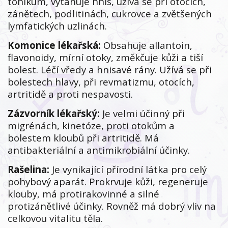
tonikum, vytahuje hnis, užívá se při otocích,
zánětech, podlitinách, cukrovce a zvětšených
lymfatických uzlinách.
Komonice lékařská:
Obsahuje allantoin,
flavonoidy, mírní otoky, změkčuje kůži a tiší
bolest. Léčí vředy a hnisavé rány. Užívá se při
bolestech hlavy, při revmatizmu, otocích,
artritidě a proti nespavosti.
Zázvorník lékařský:
Je velmi účinný při
migrénách, kinetóze, proti otokům a
bolestem kloubů při artritidě. Má
antibakteriální a antimikrobiální účinky.
Rašelina:
Je vynikající přírodní látka pro celý
pohybový aparát. Prokrvuje kůži, regeneruje
klouby, má protirakovinné a silné
protizánětlivé účinky. Rovněž má dobrý vliv na
celkovou vitalitu těla.