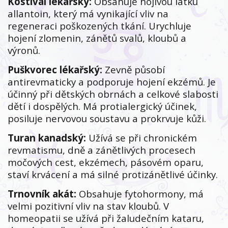
Kostival lékařský:
Obsahuje hojivou látku
allantoin, který má vynikající vliv na
regeneraci poškozených tkání. Urychluje
hojení zlomenin, zánětů svalů, kloubů a
výronů.
Puškvorec lékařský:
Zevně působí
antirevmaticky a podporuje hojení ekzémů. Je
účinný při dětských obrnách a celkové slabosti
dětí i dospělých. Má protialergický účinek,
posiluje nervovou soustavu a prokrvuje kůži.
Turan kanadský:
Užívá se při chronickém
revmatismu, dně a zánětlivých procesech
močových cest, ekzémech, pásovém oparu,
staví krvácení a má silné protizánětlivé účinky.
Trnovník akát:
Obsahuje fytohormony, má
velmi pozitivní vliv na stav kloubů. V
homeopatii se užívá při žaludečním kataru,