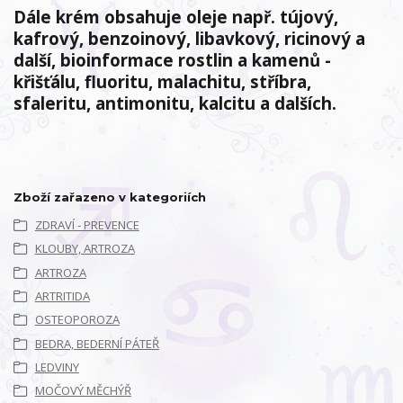
Dále krém obsahuje oleje např. tújový,
kafrový, benzoinový, libavkový, ricinový a
další, bioinformace rostlin a kamenů -
křišťálu, fluoritu, malachitu, stříbra,
sfaleritu, antimonitu, kalcitu a dalších.
Zboží zařazeno v kategoriích
ZDRAVÍ - PREVENCE
KLOUBY, ARTROZA
ARTROZA
ARTRITIDA
OSTEOPOROZA
BEDRA, BEDERNÍ PÁTEŘ
LEDVINY
MOČOVÝ MĚCHÝŘ