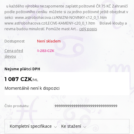
u každého výrobku nezapomente zaplatit poštovné ČR 75 KČ Zahraničí
podle poštovního ceníku můžete si za jedno poštovné ještě obejdnat v
sekci www.astrobohacova.cz/KNIZNI-NOVINKY-c12_0_1.htm
www.astrobohacova.cz/LECIVE-KAMENY-c20_0_1.htm Bolavé klouby a
revma budou minulostí. Pomůže mast Art...
celý popis
Dostupnost
Není skladem
Cena před
1 283 CZK
slevou
Nejsme plátci DPH
1 087 CZK
/
ML
Momentálně není k dispozici
Číslo produktu:
999999999999999999999999999999
Kompletní specifikace
Ke stažení