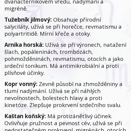
dvanácterníkovém vředu, nadýmání a
migréně.
Tužebník jilmový:
Obsahuje přírodní
salyciláty, užívá se při horečce, revmatismu a
polyartritidě. Mírní křeče a otoky.
Arnika horská:
Užívá se při výronech, natažení
šlach, popáleninách, trombózách,
pohmožděninách, revmatismu, otocích a jako
srdeční tonikum. Má antimikrobiální a proti
plísňové účinky.
Kopr vonný:
Zevně působí na zhmožděniny a
tlumí nadýmání. Užívá se při náhlých
nevolnostech, bolestech hlavy a proti
kinetóze. Zlepšuje prokrvení srdečního svalu.
Kaštan koňský:
Má protizánětlivý účinek.
Ovlivňuje pružnost a pevnost cév, užívá se při
nedostatečném prokrvení, migrénách, otocích