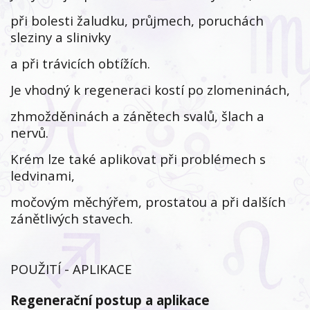
při bolesti žaludku, průjmech, poruchách
sleziny a slinivky
a při trávicích obtížích.
Je vhodný k regeneraci kostí po zlomeninách,
zhmožděninách a zánětech svalů, šlach a
nervů.
Krém lze také aplikovat při problémech s
ledvinami,
močovým měchýřem, prostatou a při dalších
zánětlivých stavech.
POUŽITÍ - APLIKACE
Regenerační postup a aplikace