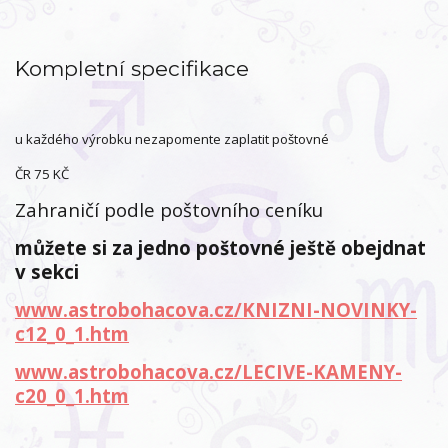
Kompletní specifikace
u každého výrobku nezapomente zaplatit poštovné
ČR 75 KČ
Zahraničí podle poštovního ceníku
můžete si za jedno poštovné ještě obejdnat
v sekci
www.astrobohacova.cz/KNIZNI-NOVINKY-
c12_0_1.htm
www.astrobohacova.cz/LECIVE-KAMENY-
c20_0_1.htm