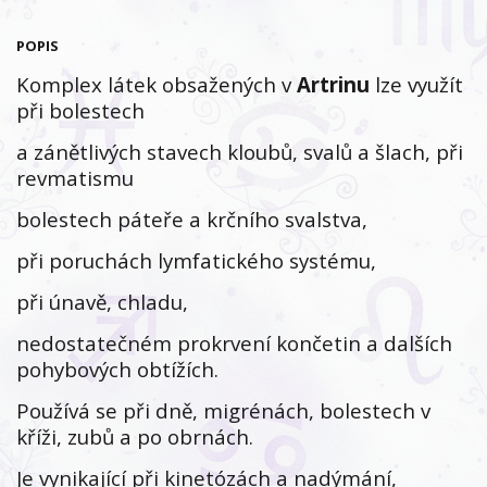
POPIS
Komplex látek obsažených v
Artrinu
lze využít
při bolestech
a zánětlivých stavech kloubů, svalů a šlach, při
revmatismu
bolestech páteře a krčního svalstva,
při poruchách lymfatického systému,
při únavě, chladu,
nedostatečném prokrvení končetin a dalších
pohybových obtížích.
Používá se při dně, migrénách, bolestech v
kříži, zubů a po obrnách.
Je vynikající při kinetózách a nadýmání,