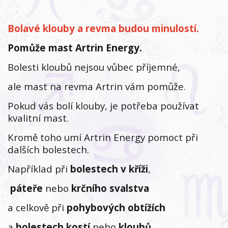
Bolavé klouby a revma budou minulostí.
Pomůže mast Artrin Energy.
Bolesti kloubů nejsou vůbec příjemné,
ale mast na revma Artrin vám pomůže.
Pokud vás bolí klouby, je potřeba používat
kvalitní mast.
Kromě toho umí Artrin Energy pomoct při
dalších bolestech.
Například při
bolestech v kříži
,
páteře
nebo
krčního
svalstva
a celkově při
pohybových obtížích
a
bolestech
kostí
nebo
kloubů
.