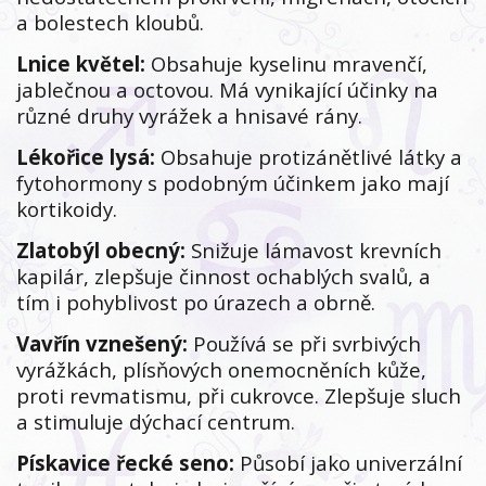
a bolestech kloubů.
Lnice květel:
Obsahuje kyselinu mravenčí,
jablečnou a octovou. Má vynikající účinky na
různé druhy vyrážek a hnisavé rány.
Lékořice lysá:
Obsahuje protizánětlivé látky a
fytohormony s podobným účinkem jako mají
kortikoidy.
Zlatobýl obecný:
Snižuje lámavost krevních
kapilár, zlepšuje činnost ochablých svalů, a
tím i pohyblivost po úrazech a obrně.
Vavřín vznešený:
Používá se při svrbivých
vyrážkách, plísňových onemocněních kůže,
proti revmatismu, při cukrovce. Zlepšuje sluch
a stimuluje dýchací centrum.
Pískavice řecké seno:
Působí jako univerzální