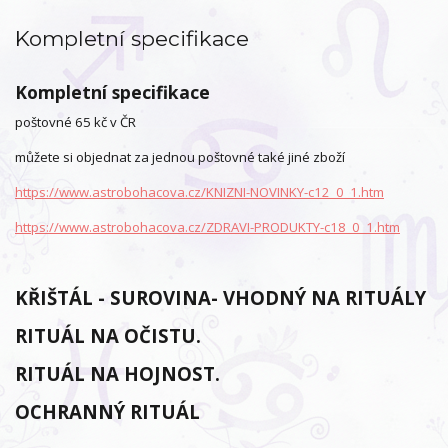
Kompletní specifikace
Kompletní specifikace
poštovné 65 kč v ČR
můžete si objednat za jednou poštovné také jiné zboží
https://www.astrobohacova.cz/KNIZNI-NOVINKY-c12_0_1.htm
https://www.astrobohacova.cz/ZDRAVI-PRODUKTY-c18_0_1.htm
KŘIŠTÁL - SUROVINA- VHODNÝ NA RITUÁLY
RITUÁL NA OČISTU.
RITUÁL NA HOJNOST.
OCHRANNÝ RITUÁL