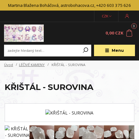
Martina Blažena Boháčová, astrobohacova.cz, +420 603 375 626
CZK
0
0,00 CZK
Menu
Úvod
LÉČIVÉ KAMENY
KŘIŠTÁL - SUROVINA
KŘIŠTÁL - SUROVINA