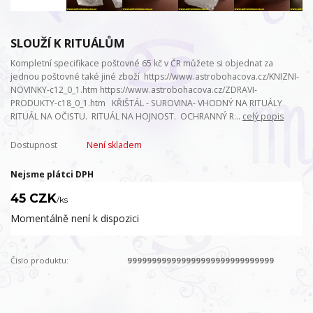
SLOUŽÍ K RITUÁLŮM
Kompletní specifikace poštovné 65 kč v ČR můžete si objednat za
jednou poštovné také jiné zboží https://www.astrobohacova.cz/KNIZNI-
NOVINKY-c12_0_1.htm https://www.astrobohacova.cz/ZDRAVI-
PRODUKTY-c18_0_1.htm KŘIŠTÁL - SUROVINA- VHODNÝ NA RITUÁLY
RITUÁL NA OČISTU. RITUÁL NA HOJNOST. OCHRANNÝ R...
celý popis
Dostupnost
Není skladem
Nejsme plátci DPH
45 CZK
/
ks
Momentálně není k dispozici
Číslo produktu:
999999999999999999999999999999