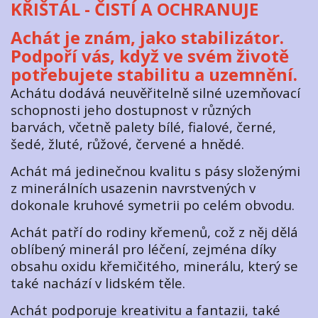
KŘIŠTÁL - ČISTÍ A OCHRANUJE
Achát je znám, jako stabilizátor.
Podpoří vás, když ve svém životě
potřebujete stabilitu a uzemnění.
Achátu dodává neuvěřitelně silné uzemňovací
schopnosti jeho dostupnost v různých
barvách, včetně palety bílé, fialové, černé,
šedé, žluté, růžové, červené a hnědé.
Achát má jedinečnou kvalitu s pásy složenými
z minerálních usazenin navrstvených v
dokonale kruhové symetrii po celém obvodu.
Achát patří do rodiny křemenů, což z něj dělá
oblíbený minerál pro léčení, zejména díky
obsahu oxidu křemičitého, minerálu, který se
také nachází v lidském těle.
Achát podporuje kreativitu a fantazii, také