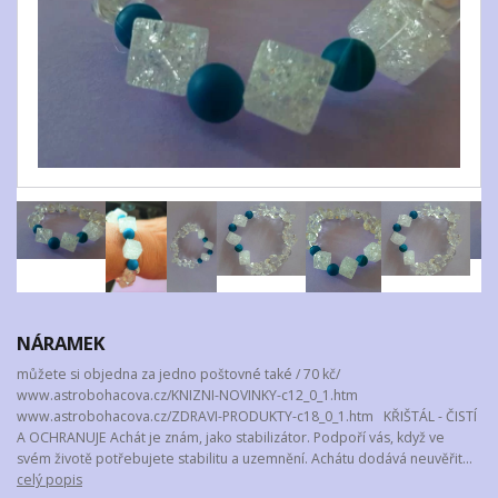
NÁRAMEK
můžete si objedna za jedno poštovné také / 70 kč/
www.astrobohacova.cz/KNIZNI-NOVINKY-c12_0_1.htm
www.astrobohacova.cz/ZDRAVI-PRODUKTY-c18_0_1.htm KŘIŠTÁL - ČISTÍ
A OCHRANUJE Achát je znám, jako stabilizátor. Podpoří vás, když ve
svém životě potřebujete stabilitu a uzemnění. Achátu dodává neuvěřit...
celý popis