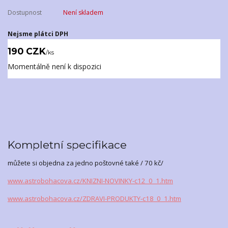
Dostupnost
Není skladem
Nejsme plátci DPH
190 CZK
/
ks
Momentálně není k dispozici
Kompletní specifikace
můžete si objedna za jedno poštovné také / 70 kč/
www.astrobohacova.cz/KNIZNI-NOVINKY-c12_0_1.htm
www.astrobohacova.cz/ZDRAVI-PRODUKTY-c18_0_1.htm