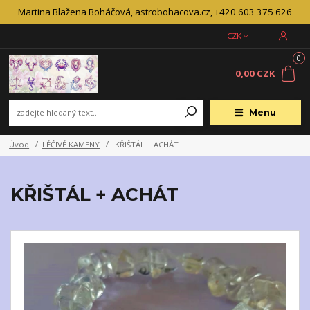
Martina Blažena Boháčová, astrobohacova.cz, +420 603 375 626
CZK
0
0,00 CZK
Menu
Úvod
LÉČIVÉ KAMENY
KŘIŠTÁL + ACHÁT
KŘIŠTÁL + ACHÁT