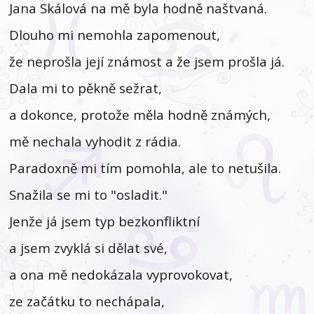
Jana Skálová na mě byla hodně naštvaná.
Dlouho mi nemohla zapomenout,
že neprošla její známost a že jsem prošla já.
Dala mi to pěkně sežrat,
a dokonce, protože měla hodně známých,
mě nechala vyhodit z rádia.
Paradoxně mi tím pomohla, ale to netušila.
Snažila se mi to "osladit."
Jenže já jsem typ bezkonfliktní
a jsem zvyklá si dělat své,
a ona mě nedokázala vyprovokovat,
ze začátku to nechápala,