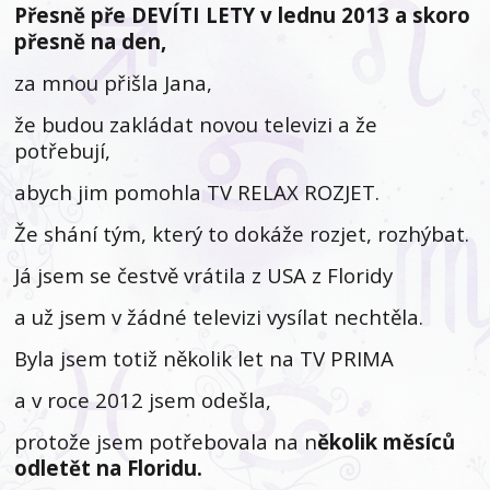
Přesně pře DEVÍTI LETY v lednu 2013 a skoro
přesně na den,
za mnou přišla Jana,
že budou zakládat novou televizi a že
potřebují,
abych jim pomohla TV RELAX ROZJET.
Že shání tým, který to dokáže rozjet, rozhýbat.
Já jsem se čestvě vrátila z USA z Floridy
a už jsem v žádné televizi vysílat nechtěla.
Byla jsem totiž několik let na TV PRIMA
a v roce 2012 jsem odešla,
protože jsem potřebovala na n
ěkolik měsíců
odletět na Floridu.