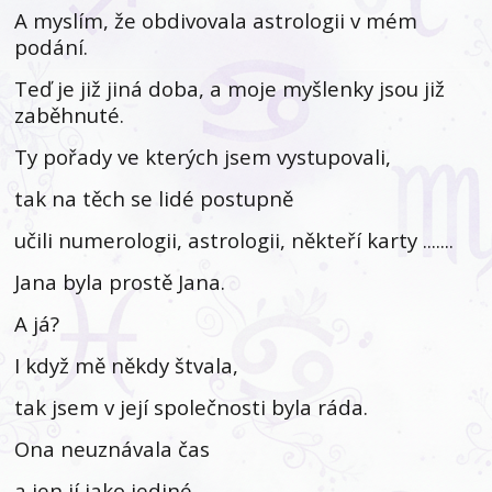
A myslím, že obdivovala astrologii v mém
podání.
Teď je již jiná doba, a moje myšlenky jsou již
zaběhnuté.
Ty pořady ve kterých jsem vystupovali,
tak na těch se lidé postupně
učili numerologii, astrologii, někteří karty .......
Jana byla prostě Jana.
A já?
I když mě někdy štvala,
tak jsem v její společnosti byla ráda.
Ona neuznávala čas
a jen jí jako jediné,