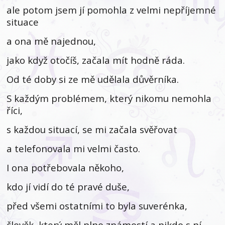
ale potom jsem jí pomohla z velmi nepříjemné
situace
a ona mě najednou,
jako když otočíš, začala mít hodně ráda.
Od té doby si ze mě udělala důvěrníka.
S každým problémem, který nikomu nemohla
říci,
s každou situací, se mi začala svěřovat
a telefonovala mi velmi často.
I ona potřebovala někoho,
kdo jí vidí do té pravé duše,
před všemi ostatními to byla suverénka,
člověk, který měl plno známostí a nikdo s ní