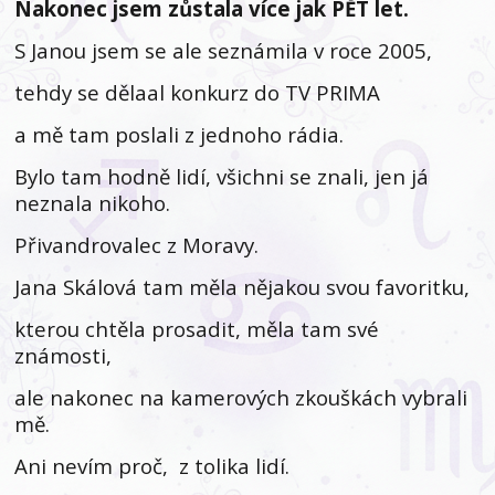
Nakonec jsem zůstala více jak PĚT let.
S Janou jsem se ale seznámila v roce 2005,
tehdy se dělaal konkurz do TV PRIMA
a mě tam poslali z jednoho rádia.
Bylo tam hodně lidí, všichni se znali, jen já
neznala nikoho.
Přivandrovalec z Moravy.
Jana Skálová tam měla nějakou svou favoritku,
kterou chtěla prosadit, měla tam své
známosti,
ale nakonec na kamerových zkouškách vybrali
mě.
Ani nevím proč, z tolika lidí.