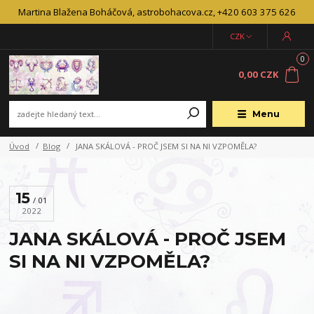
Martina Blažena Boháčová, astrobohacova.cz, +420 603 375 626
CZK
0
0,00 CZK
Menu
Úvod
Blog
JANA SKÁLOVÁ - PROČ JSEM SI NA NI VZPOMĚLA?
15
01
2022
JANA SKÁLOVÁ - PROČ JSEM
SI NA NI VZPOMĚLA?