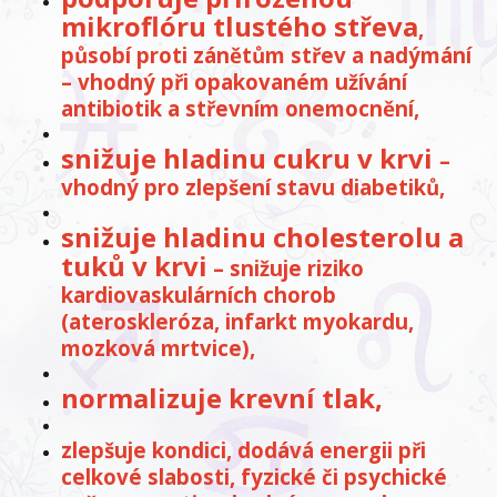
mikroflóru tlustého střeva
,
působí proti zánětům střev a nadýmání
– vhodný při opakovaném užívání
antibiotik a střevním onemocnění,
snižuje hladinu cukru v krvi
–
vhodný pro zlepšení stavu diabetiků,
snižuje hladinu cholesterolu a
tuků v krvi
– snižuje riziko
kardiovaskulárních chorob
(ateroskleróza, infarkt myokardu,
mozková mrtvice),
normalizuje krevní tlak,
zlepšuje kondici, dodává energii při
celkové slabosti, fyzické či psychické