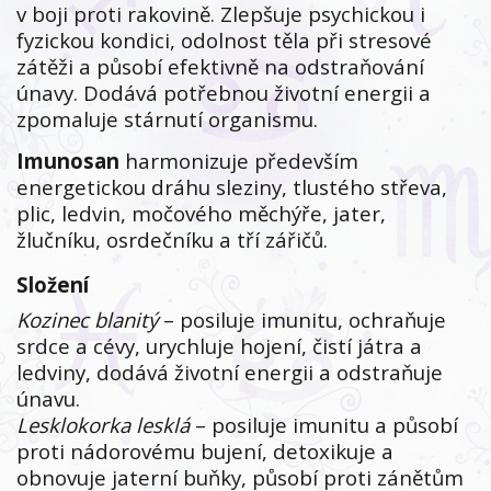
v boji proti rakovině. Zlepšuje psychickou i
fyzickou kondici, odolnost těla při stresové
zátěži a působí efektivně na odstraňování
únavy. Dodává potřebnou životní energii a
zpomaluje stárnutí organismu.
Imunosan
harmonizuje především
energetickou dráhu sleziny, tlustého střeva,
plic, ledvin, močového měchýře, jater,
žlučníku, osrdečníku a tří zářičů.
Složení
Kozinec blanitý
– posiluje imunitu, ochraňuje
srdce a cévy, urychluje hojení, čistí játra a
ledviny, dodává životní energii a odstraňuje
únavu.
Lesklokorka lesklá
– posiluje imunitu a působí
proti nádorovému bujení, detoxikuje a
obnovuje jaterní buňky, působí proti zánětům