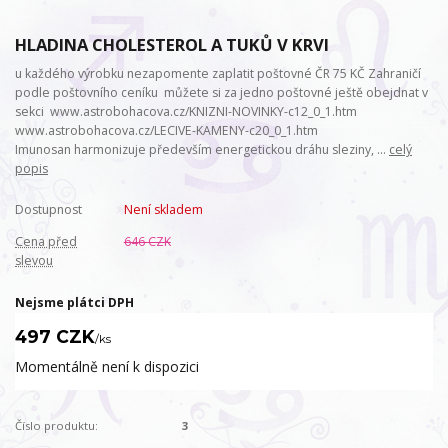
HLADINA CHOLESTEROL A TUKŮ V KRVI
u každého výrobku nezapomente zaplatit poštovné ČR 75 KČ Zahraničí
podle poštovního ceníku můžete si za jedno poštovné ještě obejdnat v
sekci www.astrobohacova.cz/KNIZNI-NOVINKY-c12_0_1.htm
www.astrobohacova.cz/LECIVE-KAMENY-c20_0_1.htm
Imunosan harmonizuje především energetickou dráhu sleziny, ...
celý
popis
Dostupnost
Není skladem
Cena před
646 CZK
slevou
Nejsme plátci DPH
497 CZK
/
ks
Momentálně není k dispozici
Číslo produktu:
3