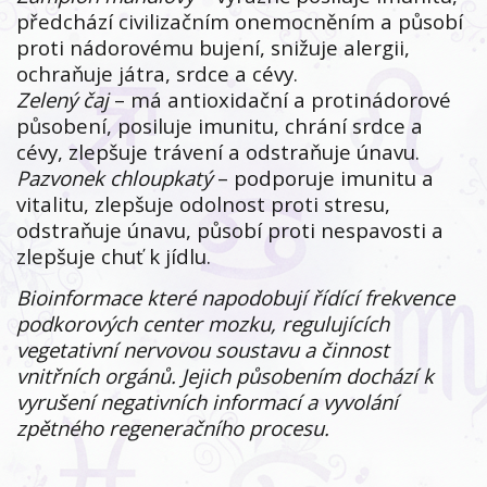
předchází civilizačním onemocněním a působí
proti nádorovému bujení, snižuje alergii,
ochraňuje játra, srdce a cévy.
Zelený čaj
– má antioxidační a protinádorové
působení, posiluje imunitu, chrání srdce a
cévy, zlepšuje trávení a odstraňuje únavu.
Pazvonek chloupkatý
– podporuje imunitu a
vitalitu, zlepšuje odolnost proti stresu,
odstraňuje únavu, působí proti nespavosti a
zlepšuje chuť k jídlu.
Bioinformace které napodobují řídící frekvence
podkorových center mozku, regulujících
vegetativní nervovou soustavu a činnost
vnitřních orgánů. Jejich působením dochází k
vyrušení negativních informací a vyvolání
zpětného regeneračního procesu.