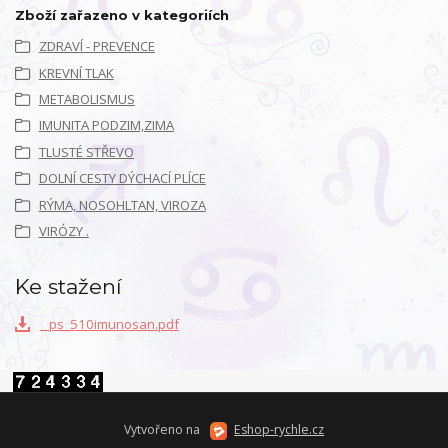
Zboží zařazeno v kategoriích
ZDRAVÍ - PREVENCE
KREVNÍ TLAK
METABOLISMUS
IMUNITA PODZIM,ZIMA
TLUSTÉ STŘEVO
DOLNÍ CESTY DÝCHACÍ PLÍCE
RÝMA, NOSOHLTAN, VIROZA
VIRÓZY .
Ke stažení
_ps_510imunosan.pdf
Vytvořeno na
Eshop-rychle.cz