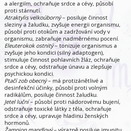
a alergiím, ochraňuje srdce a cévy, působí
proti stárnutí.
Atraktylis velkoúborný
– posiluje činnost
sleziny a žaludku, zvyšuje energii organismu,
působí proti otokům a zadržování vody v
organismu, zabraňuje nadměrnému pocení.
Eleuterokok ostnitý
– tonizuje organismus a
zvyšuje jeho kondici (silný adaptogen),
stimuluje činnost pohlavních žláz, ochraňuje
srdce a cévy, odstraňuje únavu a zlepšuje
psychickou kondici.
Ptačí zob obecný
– má protizánětlivé a
desinfekční účinky, působí proti volným
radikálům, posiluje činnost žaludku.
Jetel luční
– působí proti nádorovému bujení,
odstraňuje toxické látky z těla, ochraňuje
srdce a cévy, upravuje hladinu ženských
hormonů.
Žampion mandlový
– výrazně posiluje imunitu,