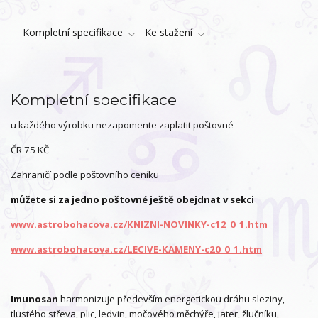
Kompletní specifikace
Ke stažení
Kompletní specifikace
u každého výrobku nezapomente zaplatit poštovné
ČR 75 KČ
Zahraničí podle poštovního ceníku
můžete si za jedno poštovné ještě obejdnat v sekci
www.astrobohacova.cz/KNIZNI-NOVINKY-c12_0_1.htm
www.astrobohacova.cz/LECIVE-KAMENY-c20_0_1.htm
Imunosan
harmonizuje především energetickou dráhu sleziny,
tlustého střeva, plic, ledvin, močového měchýře, jater, žlučníku,