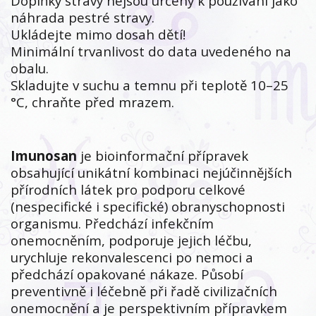
Doplňky stravy nejsou určeny k používání jako
náhrada pestré stravy.
Ukládejte mimo dosah dětí!
Minimální trvanlivost do data uvedeného na
obalu.
Skladujte v suchu a temnu při teplotě 10–25
°C, chraňte před mrazem.
Imunosan
je bioinformační přípravek
obsahující unikátní kombinaci nejúčinnějších
přírodních látek pro podporu celkové
(nespecifické i specifické) obranyschopnosti
organismu. Předchází infekčním
onemocněním, podporuje jejich léčbu,
urychluje rekonvalescenci po nemoci a
předchází opakované nákaze. Působí
preventivně i léčebně při řadě civilizačních
onemocnění a je perspektivním přípravkem