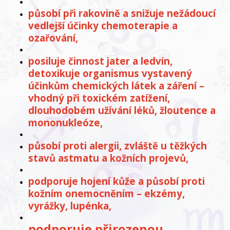
působí při rakovině a snižuje nežádoucí
vedlejší účinky chemoterapie a
ozařování,
posiluje činnost jater a ledvin,
detoxikuje organismus vystavený
účinkům chemických látek a záření –
vhodný při toxickém zatížení,
dlouhodobém užívání léků, žloutence a
mononukleóze,
působí proti alergii, zvláště u těžkých
stavů astmatu a kožních projevů,
podporuje hojení kůže a působí proti
kožním onemocněním – ekzémy,
vyrážky, lupénka,
podporuje přirozenou