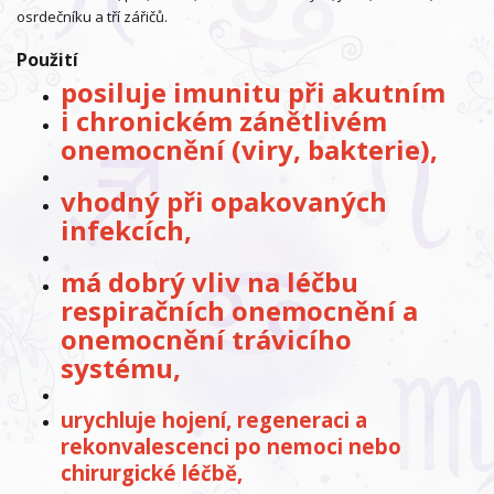
osrdečníku a tří zářičů.
Použití
posiluje imunitu při akutním
i chronickém zánětlivém
onemocnění (viry, bakterie),
vhodný při opakovaných
infekcích,
má dobrý vliv na léčbu
respiračních onemocnění a
onemocnění trávicího
systému,
urychluje hojení, regeneraci a
rekonvalescenci po nemoci nebo
chirurgické léčbě,