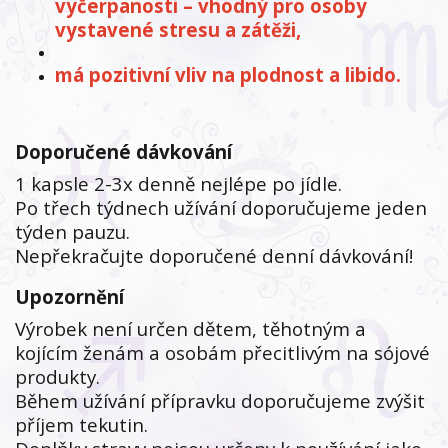
vyčerpanosti – vhodný pro osoby
vystavené stresu a zátěži,
má pozitivní vliv na plodnost a libido.
Doporučené dávkování
1 kapsle 2-3x denně nejlépe po jídle.
Po třech týdnech užívání doporučujeme jeden
týden pauzu.
Nepřekračujte doporučené denní dávkování!
Upozornění
Výrobek není určen dětem, těhotným a
kojícím ženám a osobám přecitlivým na sójové
produkty.
Během užívání přípravku doporučujeme zvýšit
příjem tekutin.