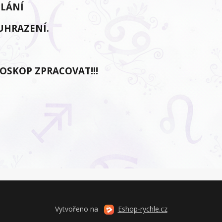
SLÁNÍ
 UHRAZENÍ.
ROSKOP ZPRACOVAT!!!
Vytvořeno na
Eshop-rychle.cz