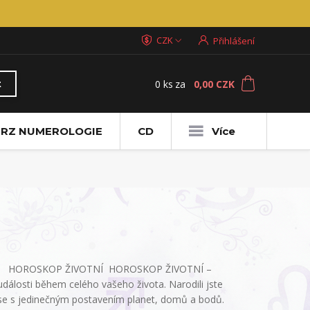
CZK
Přihlášení
0
ks
za
0,00 CZK
t
RZ NUMEROLOGIE
CD
Více
HOROSKOP ŽIVOTNÍ HOROSKOP ŽIVOTNÍ –
události během celého vašeho života. Narodili jste
se s jedinečným postavením planet, domů a bodů.