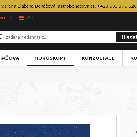
Martina Blažena Boháčová, astrobohacova.cz, +420 603 375 626
VÍ DUŠE
Více
Hleda
OHÁČOVÁ
HOROSKOPY
KONZULTACE
KU