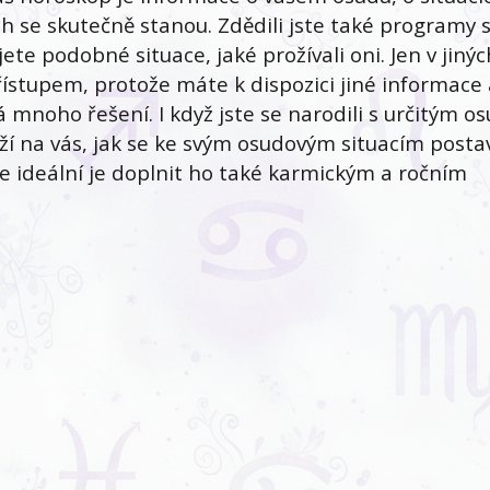
h se skutečně stanou. Zdědili jste také programy 
ete podobné situace, jaké prožívali oni. Jen v jinýc
ístupem, protože máte k dispozici jiné informace 
mnoho řešení. I když jste se narodili s určitým o
ží na vás, jak se ke svým osudovým situacím postav
ale ideální je doplnit ho také karmickým a ročním