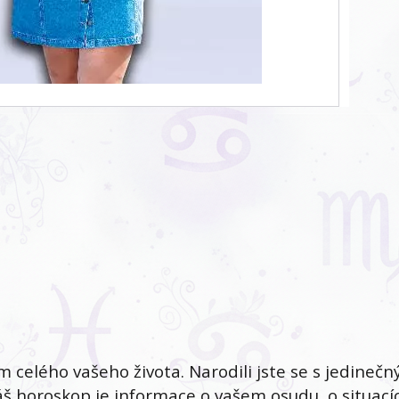
celého vašeho života. Narodili jste se s jedineč
š horoskop je informace o vašem osudu, o situací