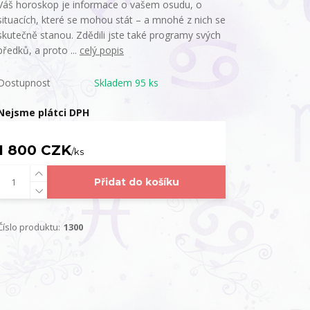
Váš horoskop je informace o vašem osudu, o
situacích, které se mohou stát – a mnohé z nich se
skutečně stanou. Zdědili jste také programy svých
předků, a proto ...
celý popis
Dostupnost
Skladem 95 ks
Nejsme plátci DPH
1 800 CZK
/
ks
Přidat do košíku
Číslo produktu:
1300