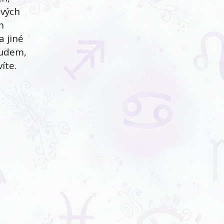
svých
h
a jiné
sudem,
íte.