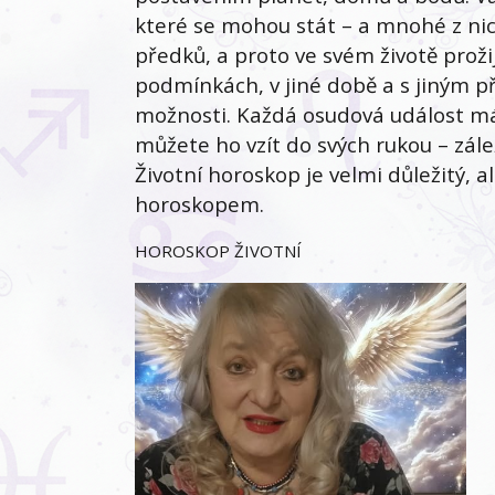
které se mohou stát – a mnohé z nic
předků, a proto ve svém životě prožij
podmínkách, v jiné době a s jiným př
možnosti. Každá osudová událost má 
můžete ho vzít do svých rukou – zále
Životní horoskop je velmi důležitý, 
horoskopem.
HOROSKOP ŽIVOTNÍ