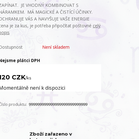
ZAPÍNAT. JE VHODNÝ KOMBINOVAT S
NÁRAMKEM. MÁ MAGICKÉ A ČISTÍCÍ ÚČINKY.
OCHRANUJE VÁS A NAVYŠUJE VAŠE ENERGIE
cena je za kus, je potřeba připočítat poštovné
celý
popis
Dostupnost
Není skladem
Nejsme plátci DPH
120 CZK
/
ks
Momentálně není k dispozici
Číslo produktu:
999999999999999999999999999
Zboží zařazeno v