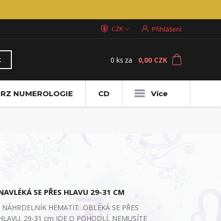
CZK
Přihlášení
0
ks
za
0,00 CZK
t
RZ NUMEROLOGIE
CD
Více
NAVLÉKÁ SE PŘES HLAVU 29-31 CM
NÁHRDELNÍK HEMATIT OBLÉKÁ SE PŘES
HLAVU. 29-31 cm JDE O POHODLÍ, NEMUSÍTE