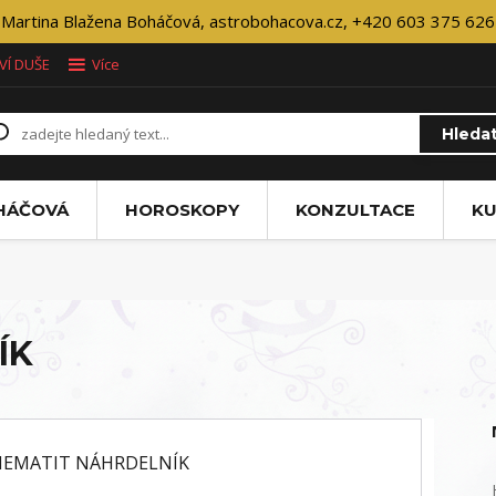
Martina Blažena Boháčová, astrobohacova.cz, +420 603 375 626
VÍ DUŠE
Více
Hleda
OHÁČOVÁ
HOROSKOPY
KONZULTACE
KU
ÍK