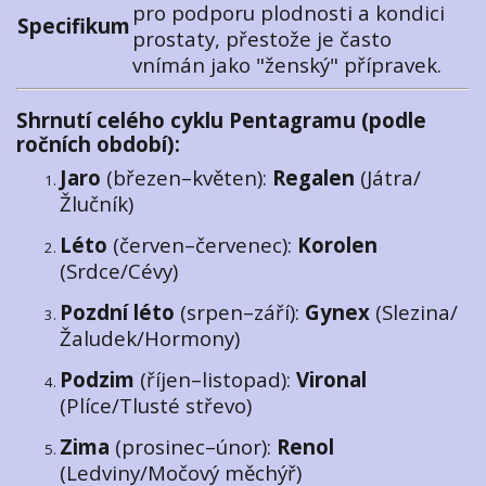
pro podporu plodnosti a kondici
Specifikum
prostaty, přestože je často
vnímán jako "ženský" přípravek.
Shrnutí celého cyklu Pentagramu (podle
ročních období):
Jaro
(březen–květen):
Regalen
(Játra/
Žlučník)
Léto
(červen–červenec):
Korolen
(Srdce/Cévy)
Pozdní léto
(srpen–září):
Gynex
(Slezina/
Žaludek/Hormony)
Podzim
(říjen–listopad):
Vironal
(Plíce/Tlusté střevo)
Zima
(prosinec–únor):
Renol
(Ledviny/Močový měchýř)