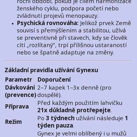
roční období, pokud je cílem harmonizace
ženského cyklu, podpora početí nebo
zvládnutí projevů menopauzy.
Psychická rovnováha:
Jelikož prvek Země
souvisí s přemýšlením a stabilitou, užívá
se preventivně při stavech, kdy se člověk
cítí „rozlítaný“, trpí přílišnou ustaraností
nebo se špatně adaptuje na změny.
Základní pravidla užívání Gynexu
Parametr
Doporučení
Dávkování
2–7 kapek 1–3x denně (pro
(prevence)
dospělé).
Před každým použitím lahvičku
Příprava
21x důkladně protřepejte
.
Po
3 týdnech
užívání následuje
1
Režim
týden pauza
.
Gynex je velmi oblíbený i u mužů