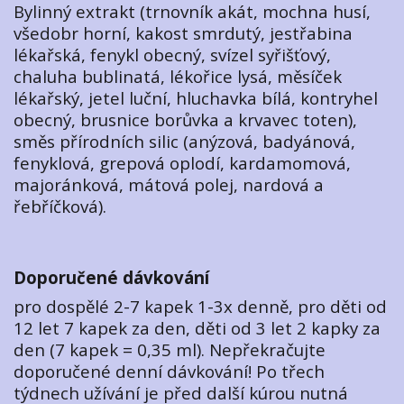
Bylinný extrakt (trnovník akát, mochna husí,
všedobr horní, kakost smrdutý, jestřabina
lékařská, fenykl obecný, svízel syřišťový,
chaluha bublinatá, lékořice lysá, měsíček
lékařský, jetel luční, hluchavka bílá, kontryhel
obecný, brusnice borůvka a krvavec toten),
směs přírodních silic (anýzová, badyánová,
fenyklová, grepová oplodí, kardamomová,
majoránková, mátová polej, nardová a
řebříčková).
Doporučené dávkování
pro dospělé 2-7 kapek 1-3x denně, pro děti od
12 let 7 kapek za den, děti od 3 let 2 kapky za
den (7 kapek = 0,35 ml). Nepřekračujte
doporučené denní dávkování! Po třech
týdnech užívání je před další kúrou nutná