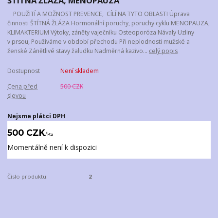
ŠTÍTNÁ ŽLÁZA, MENOPAUZA
POUŽITÍ A MOŽNOST PREVENCE, CÍLÍ NA TYTO OBLASTI Úprava
činnosti ŠTÍTNÁ ŽLÁZA Hormonální poruchy, poruchy cyklu MENOPAUZA,
KLIMAKTERIUM Výtoky, záněty vaječníku Osteoporóza Návaly Uzliny
v prsou, Používáme v období přechodu Při neplodnosti mužské a
ženské Zánětlivé stavy žaludku Nadměrná kazivo...
celý popis
Dostupnost
Není skladem
Cena před
500 CZK
slevou
Nejsme plátci DPH
500 CZK
/
ks
Momentálně není k dispozici
Číslo produktu:
2