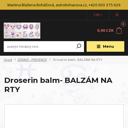
Martina Blažena Boháčová, astrobohacova.cz, +420 603 375 626
CZK
0
0,00 CZK
Menu
Úvod
ZDRAVÍ - PREVENCE
Droserin balm- BALZÁM NA RTY
Droserin balm- BALZÁM NA
RTY