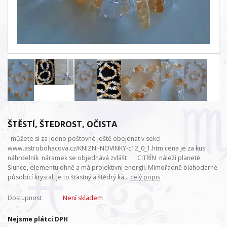
ŠTĚSTÍ, ŠTEDROST, OČISTA
můžete si za jedno poštovné ještě obejdnat v sekci
www.astrobohacova.cz/KNIZNI-NOVINKY-c12_0_1.htm cena je za kus
náhrdelník náramek se objednává zvlášt CITRÍN náleží planetě
Slunce, elementu ohně a má projektivní energii. Mimořádně blahodárně
působící krystal, je to šťastný a štědrý ká...
celý popis
Dostupnost
Není skladem
Nejsme plátci DPH