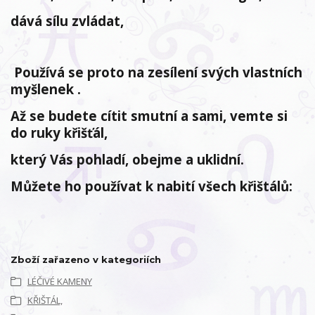
dává sílu zvládat,
Používá se proto na zesílení svých vlastních
myšlenek .
Až se budete cítit smutní a sami, vemte si
do ruky křišťál,
který Vás pohladí, obejme a uklidní.
Můžete ho používat k nabití všech křištálů:
Zboží zařazeno v kategoriích
LÉČIVÉ KAMENY
KŘIŠTÁL,