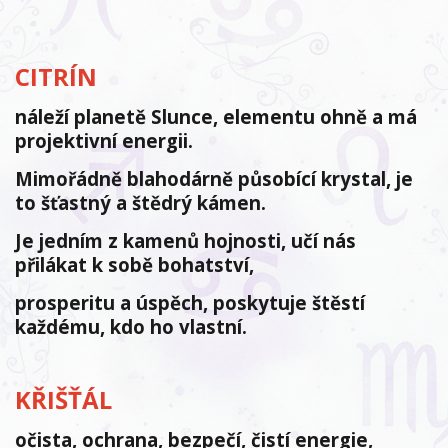
CITRÍN
náleží planetě Slunce, elementu ohně a má
projektivní energii.
Mimořádně blahodárně působící krystal, je
to šťastný a štědrý kámen.
Je jedním z kamenů hojnosti, učí nás
přilákat k sobě bohatství,
prosperitu a úspěch, poskytuje štěstí
každému, kdo ho vlastní.
KŘIŠŤÁL
očista, ochrana, bezpečí, čistí energie,