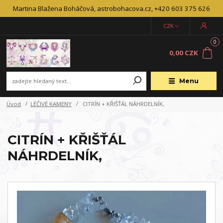
Martina Blažena Boháčová, astrobohacova.cz, +420 603 375 626
CZK
0
0,00 CZK
Menu
Úvod
LÉČIVÉ KAMENY
CITRÍN + KŘIŠŤÁL NÁHRDELNÍK,
CITRÍN + KŘIŠŤÁL
NÁHRDELNÍK,