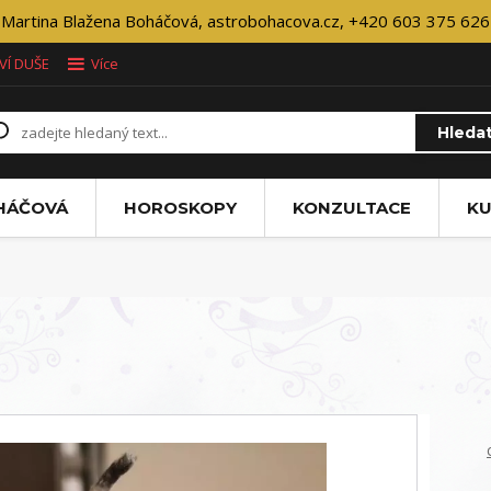
Martina Blažena Boháčová, astrobohacova.cz, +420 603 375 626
VÍ DUŠE
Více
Hleda
OHÁČOVÁ
HOROSKOPY
KONZULTACE
KU