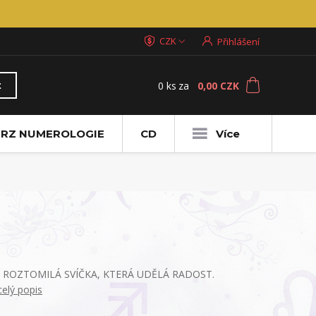
CZK
Přihlášení
0
ks
za
0,00 CZK
t
RZ NUMEROLOGIE
CD
Více
ROZTOMILÁ SVÍČKA, KTERÁ UDĚLÁ RADOST.
celý popis