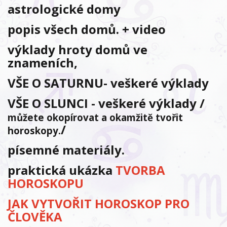
astrologické domy
popis všech domů. + video
výklady hroty domů ve
znameních,
VŠE O SATURNU- veškeré výklady
VŠE O SLUNCI - veškeré výklady /
můžete okopírovat a okamžitě tvořit
/
horoskopy.
písemné materiály.
praktická ukázka
TVORBA
HOROSKOPU
JAK VYTVOŘIT HOROSKOP PRO
ČLOVĚKA