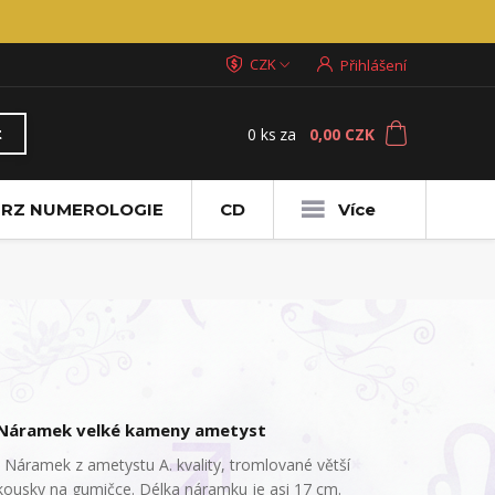
CZK
Přihlášení
0
ks
za
0,00 CZK
t
RZ NUMEROLOGIE
CD
Více
Náramek velké kameny ametyst
Náramek z ametystu A. kvality, tromlované větší
kousky na gumičce. Délka náramku je asi 17 cm.