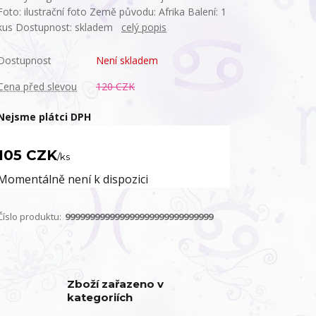
Foto: ilustrační foto Země původu: Afrika Balení: 1
kus Dostupnost: skladem
celý popis
Dostupnost
Není skladem
Cena před slevou
120 CZK
Nejsme plátci DPH
105 CZK
/
ks
Momentálně není k dispozici
Číslo produktu:
999999999999999999999999999999
Zboží zařazeno v
kategoriích