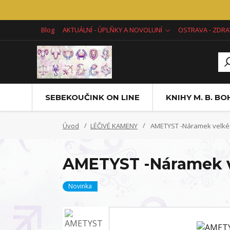
Blog
AKTUÁLNÍ - ÚPLŇKY A NOVOLUNÍ
OSTRAVA - ZDRA
SEBEKOUČINK ON LINE
KNIHY M. B. B
Úvod
LÉČIVÉ KAMENY
AMETYST -Náramek velk
AMETYST -Náramek 
Novinka