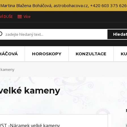
Martina Blažena Boháčová, astrobohacova.cz, +420 603 375 626
VÍ DUŠE
Více
Hleda
OHÁČOVÁ
HOROSKOPY
KONZULTACE
KU
é kameny
velké kameny