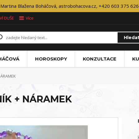
Martina Blažena Boháčová, astrobohacova.cz, +420 603 375 626
VÍ DUŠE
Více
Hleda
OHÁČOVÁ
HOROSKOPY
KONZULTACE
KU
NÁRAMEK
ÍK + NÁRAMEK