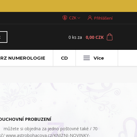
CZK
Přihlášení
0
ks
za
0,00 CZK
t
RZ NUMEROLOGIE
CD
Více
DUCHOVNÍ PROBUZENÍ
můžete si objedna za jedno poštovné také / 70
kč/ www.astrobohacova.cz/KNIZNI-NOVINKY-