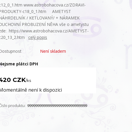
c12_0_1.htm www.astrobohacova.cz/ZDRAVI-
PRODUKTY-c18_0_1.htm AMETYST
NÁHRDELNÍK / KETLOVANÝ/ + NÁRAMEK
DUCHOVNÍ PROBUZENÍ NĚHA vše o ametystu
zde: https://www.astrobohacova.cz/AMETYST-
c20_13_2.htm
celý popis
Dostupnost
Není skladem
Nejsme plátci DPH
420 CZK
/
ks
Momentálně není k dispozici
Číslo produktu:
99999999999999999999999999999