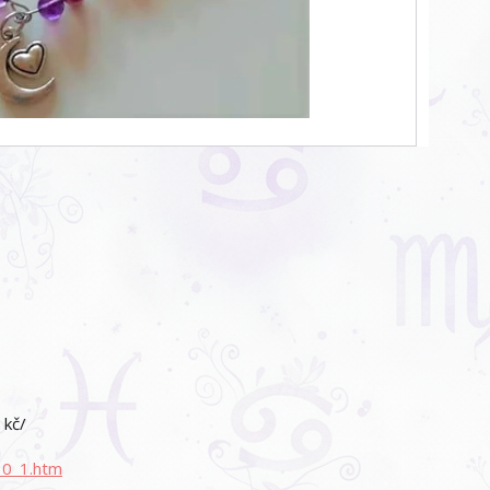
 kč/
0_1.htm