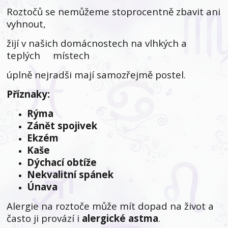
Roztočů se nemůžeme stoprocentně zbavit ani
vyhnout,
žijí v našich domácnostech na vlhkých a
teplých místech
úplně nejradši mají samozřejmě postel.
Příznaky:
Rýma
Zánět spojivek
Ekzém
Kaše
Dýchací obtíže
Nekvalitní spánek
Únava
Alergie na roztoče může mít dopad na život a
často ji provází i
alergické astma
.