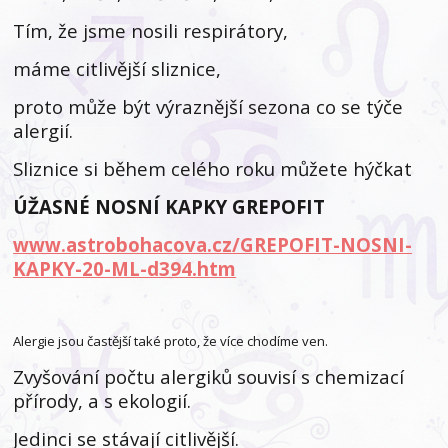
Tím, že jsme nosili respirátory,
máme citlivější sliznice,
proto může být výraznější sezona co se týče
alergií.
Sliznice si během celého roku můžete hýčkat
ÚŽASNÉ NOSNÍ KAPKY GREPOFIT
www.astrobohacova.cz/GREPOFIT-NOSNI-
KAPKY-20-ML-d394.htm
Alergie jsou častější také proto, že více chodíme ven.
Zvyšování počtu alergiků souvisí s chemizací
přírody, a s ekologií.
Jedinci se stávají citlivější.