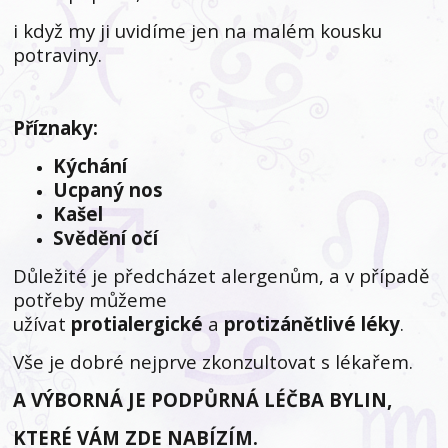
i když my ji uvidíme jen na malém kousku
potraviny.
Příznaky:
Kýchání
Ucpaný nos
Kašel
Svědění očí
Důležité je předcházet alergenům, a v případě
potřeby můžeme
užívat
protialergické
a
protizánětlivé léky
.
Vše je dobré nejprve zkonzultovat s lékařem.
A VÝBORNÁ JE PODPŮRNÁ LÉČBA BYLIN,
KTERÉ VÁM ZDE NABÍZÍM.