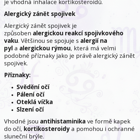
je vhodná inhalace kortikosteroidů.
Alergický zánět spojivek
Alergický zánět spojivek je
způsoben
alergickou reakcí spojivkového
vaku
. Většinou se spojuje s
alergií na
pyl
a
alergickou rýmou
, která má velmi
podobné příznaky jako je právě alergický zánět
spojivek.
Příznaky:
Svědění očí
Pálení očí
Oteklá víčka
Slzení očí
Vhodné jsou
antihistaminika
ve formě kapek
do očí,
kortikosteroidy
a pomohou i ochranné
sluneční brýle.