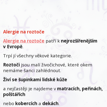
Alergie na roztoče
Alergie na roztoče
patří k
nejrozšířenějším
v Evropě
.
Trpí jí všechny věkové kategorie.
Roztoči
jsou malí živočichové, které okem
nemáme šanci zahlédnout.
Živí se šupinkami lidské kůže
a nejčastěji je najdeme v
matracích, peřinách,
polštářích
nebo
kobercích
a
dekách
.