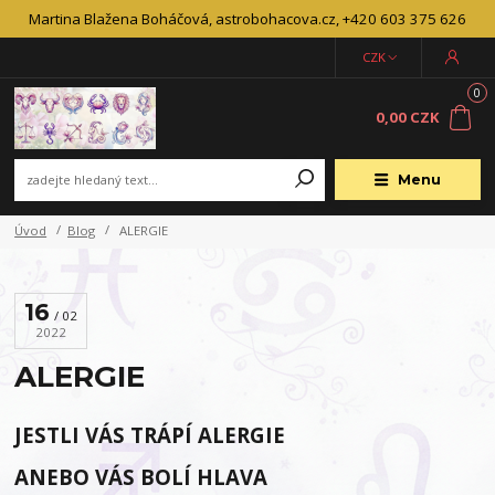
Martina Blažena Boháčová, astrobohacova.cz, +420 603 375 626
CZK
0
0,00 CZK
Menu
Úvod
Blog
ALERGIE
16
02
2022
ALERGIE
JESTLI VÁS TRÁPÍ ALERGIE
ANEBO VÁS BOLÍ HLAVA