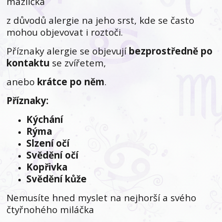
mazlíčka
z důvodů alergie na jeho srst, kde se často
mohou objevovat i roztoči.
Příznaky alergie se objevují
bezprostředně po
kontaktu
se zvířetem,
anebo
krátce po něm
.
Příznaky:
Kýchání
Rýma
Slzení očí
Svědění očí
Kopřivka
Svědění kůže
Nemusíte hned myslet na nejhorší a svého
čtyřnohého miláčka