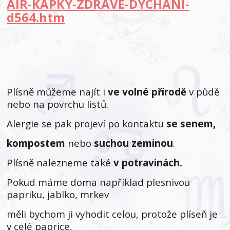
AIR-KAPKY-ZDRAVE-DYCHANI-
d564.htm
Plísně můžeme najít i
ve volné přírodě
v půdě
nebo na povrchu listů.
Alergie se pak projeví po kontaktu
se senem,
kompostem
nebo
suchou zeminou
.
Plísně nalezneme také
v potravinách.
Pokud máme doma například plesnivou
papriku, jablko, mrkev
měli bychom ji vyhodit celou, protože plíseň je
v celé paprice,