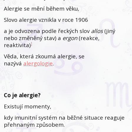
Alergie se mění během věku,
Slovo alergie vznikla v roce 1906
a je odvozena podle řeckých slov
allos
(jiný
nebo změněný stav) a
ergon
(reakce,
]
reaktivita)
Věda, která zkoumá alergie, se
nazývá
alergologie
.
Co je alergie?
Existují momenty,
kdy imunitní systém na běžné situace reaguje
přehnaným způsobem.