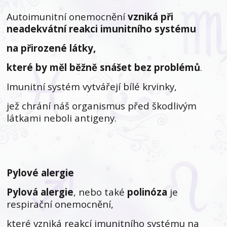
Autoimunitní onemocnění
vzniká při
neadekvátní reakci imunitního systému
na přirozené látky,
které by měl běžně snášet bez problémů
.
Imunitní systém vytvářejí bílé krvinky,
jež chrání náš organismus před škodlivým
látkami neboli antigeny.
Pylové alergie
Pylová alergie
, nebo také
polinóza
je
respirační onemocnění,
které vzniká reakcí imunitního systému na