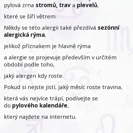
pylová zrna
stromů, trav
a
plevelů
,
které se šíří větrem.
Někdy se této alergii také přezdívá
sezónní
alergická rýma
,
jelikož příznakem je hlavně rýma
a alergie se projevuje především v určitém
období podle toho,
jaký alergen kdy roste.
Pokud si nejste jistí, jaký měsíc roste travina,
která vás nejvíce trápí, podívejte se
do
pylového kalendáře
,
který najdete na internetu.