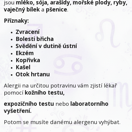
jsou
mléko, sója, arašídy, mořské plody, ryby,
vaječný bílek
a
pšenice
.
Příznaky:
Zvracení
Bolesti břicha
Svědění v dutině ústní
Ekzém
Kopřivka
Kašel
Otok hrtanu
Alergii na určitou potravinu vám zjistí lékař
pomocí
kožního testu,
expozičního testu
nebo
laboratorního
vyšetření.
Potom se musíte danému alergenu vyhýbat.