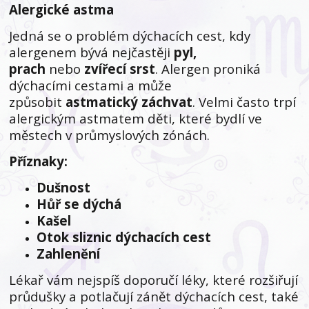
Alergické astma
Jedná se o problém dýchacích cest, kdy
alergenem bývá nejčastěji
pyl,
prach
nebo
zvířecí srst
. Alergen proniká
dýchacími cestami a může
způsobit
astmatický záchvat
. Velmi často trpí
alergickým astmatem děti, které bydlí ve
městech v průmyslových zónách.
Příznaky:
Dušnost
Hůř se dýchá
Kašel
Otok sliznic dýchacích cest
Zahlenění
Lékař vám nejspíš doporučí léky, které rozšiřují
průdušky a potlačují zánět dýchacích cest, také