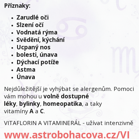
Příznaky:
Zarudlé oči
Slzení očí
Vodnatá rýma
Svědění, kýchání
Ucpaný nos
bolesti, únava
Dýchací potíže
Astma
Únava
Nejdůležitější je vyhýbat se alergenům. Pomoci
vám mohou u
volně dostupné
léky
,
bylinky
,
homeopatika
, a taky
vitamíny
A
a
C
.
VITAFLORIN A VITAMINERÁL - užívat intenzivně
www.astrobohacova.cz/VI