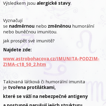
Výsledkem jsou
alergické stavy
.
Vyznačují
se
nadměrnou
nebo
změněnou
humorální
nebo buněčnou imunitou.
jak prospět své imunitě?
Najdete zde:
www.astrobohacova.cz/IMUNITA-PODZIM-
ZIMA-c18_50_2.htm
Takzvaná látková či humorální imunita
je
tvořena protilátkami,
které se váží na nebezpečné antigeny
a postupně narušují jejich strukturu,