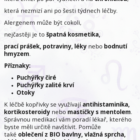
která nezmizí ani po šesti týdnech léčby.
Alergenem může být cokoli,
nejčastěji je to
špatná kosmetika,
prací prášek, potraviny, léky
nebo
bodnutí
hmyzem
.
Příznaky:
Puchýřky čiré
Puchýřky zalité krví
Otoky
K léčbě kopřivky se využívají
antihistaminika,
kortikosteroidy
nebo
mastičky s mentolem
.
Správnou medikaci vám poradí lékař, kterého
byste měli určitě navštívit. Pomůže
také
oblečení z BIO bavlny, vlažná sprcha,