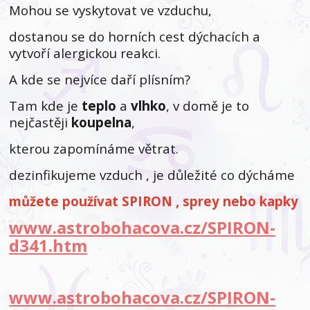
Mohou se vyskytovat ve vzduchu,
dostanou se do horních cest dýchacích a
vytvoří alergickou reakci.
A kde se nejvíce daří plísním?
Tam kde je
teplo
a
vlhko
, v domě je to
nejčastěji
koupelna
,
kterou zapomínáme větrat.
dezinfikujeme vzduch , je důležité co dýcháme
můžete používat SPIRON , sprey nebo kapky
www.astrobohacova.cz/SPIRON-
d341.htm
www.astrobohacova.cz/SPIRON-