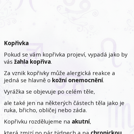
Kopřivka
Pokud se vám kopřivka projeví, vypadá jako by
vás
žahla kopřiva
.
Za vznik kopřivky může alergická reakce a
jedná se hlavně o
kožní onemocnění
.
Vyrážka se objevuje po celém těle,
ale také jen na některých částech těla jako je
ruka, břicho, obličej nebo záda.
Kopřivku rozdělujeme na
akutní
,
která zmizí po pár týdnech a na
chronickou
,