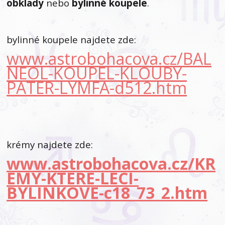
obklady
nebo
bylinné koupele
.
bylinné koupele najdete zde:
www.astrobohacova.cz/BAL
NEOL-KOUPEL-KLOUBY-
PATER-LYMFA-d512.htm
krémy najdete zde:
www.astrobohacova.cz/KR
EMY-KTERE-LECI-
BYLINKOVE-c18_73_2.htm