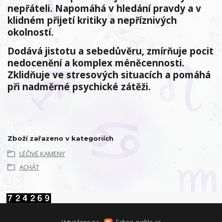
nepřáteli. Napomáhá v hledání pravdy a v
klidném přijetí kritiky a nepříznivých
okolností.
Dodává jistotu a sebedůvěru, zmírňuje pocit
nedocenění a komplex méněcennosti.
Zklidňuje ve stresových situacích a pomáhá
při nadměrné psychické zátěži.
Zboží zařazeno v kategoriích
LÉČIVÉ KAMENY
ACHÁT