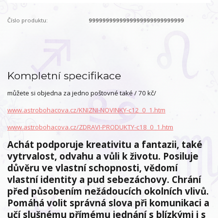
Číslo produktu:
9999999999999999999999999999
Kompletní specifikace
můžete si objedna za jedno poštovné také / 70 kč/
www.astrobohacova.cz/KNIZNI-NOVINKY-c12_0_1.htm
www.astrobohacova.cz/ZDRAVI-PRODUKTY-c18_0_1.htm
Achát podporuje kreativitu a fantazii, také
vytrvalost, odvahu a vůli k životu. Posiluje
důvěru ve vlastní schopnosti, vědomí
vlastní identity a pud sebezáchovy. Chrání
před působením nežádoucích okolních vlivů.
Pomáhá volit správná slova při komunikaci a
učí slušnému přímému jednání s blízkými i s