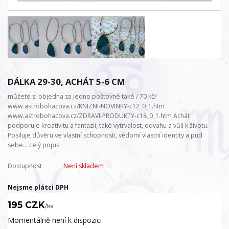
DÁLKA 29-30, ACHÁT 5-6 CM
můžete si objedna za jedno poštovné také / 70 kč/
www.astrobohacova.cz/KNIZNI-NOVINKY-c12_0_1.htm
www.astrobohacova.cz/ZDRAVI-PRODUKTY-c18_0_1.htm Achát
podporuje kreativitu a fantazii, také vytrvalost, odvahu a vůli k životu.
Posiluje důvěru ve vlastní schopnosti, vědomí vlastní identity a pud
sebe...
celý popis
Dostupnost
Není skladem
Nejsme plátci DPH
195 CZK
/
ks
Momentálně není k dispozici