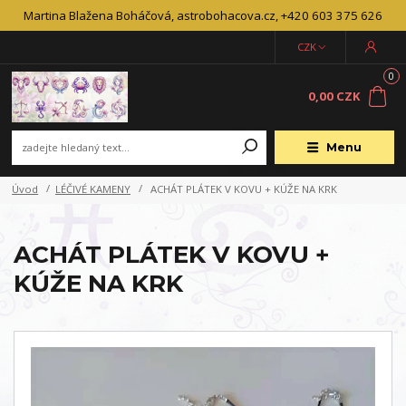
Martina Blažena Boháčová, astrobohacova.cz, +420 603 375 626
CZK
0
0,00 CZK
Menu
Úvod
LÉČIVÉ KAMENY
ACHÁT PLÁTEK V KOVU + KÚŽE NA KRK
ACHÁT PLÁTEK V KOVU +
KÚŽE NA KRK